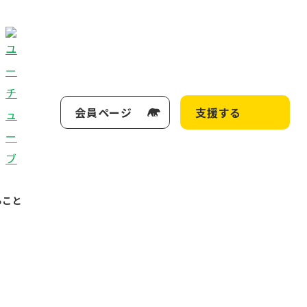
会員ページ
支援する
ること