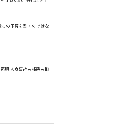
億もの予算を割くのではな
急声明 人身事故も捕殺も抑