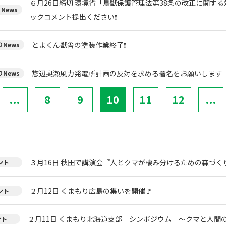
６月26日締切 環境省「鳥獣保護管理法第38条の改正に関す
News
ックコメント提出ください❗
とよくん獣舎の塗装作業終了❗
News
惣辺奥瀬風力発電所計画の反対を求める署名をお願いします
News
...
8
9
10
11
12
...
３月16日 秋田で講演会『人とクマが棲み分けるための森づく
ント
２月12日 くまもり広島の集いを開催🚩
ント
２月11日 くまもり北海道支部 シンポジウム ～クマと人間
ント