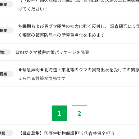
提案
げてください！
冬眠期および春グマ駆除の拡大に強く反対し、 調査研究に５
提案
く喫緊の被害防除への予算重点化を求めます
政府がクマ被害対策パッケージを発表
提案
♦️緊急声明♦️北海道・東北等のクマの異常出没を受けての緊
提案
えられる対策が急務です
1
2
【職員募集】①野生動物保護担当 ②森林保全担当
情報