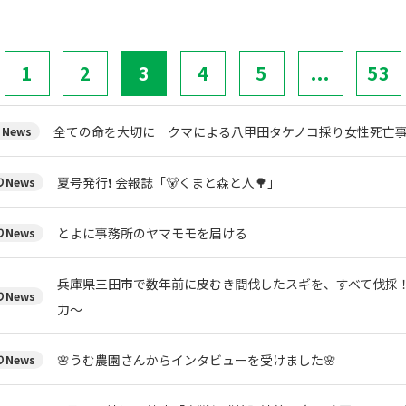
1
2
3
4
5
...
53
全ての命を大切に クマによる八甲田タケノコ採り女性死亡
News
夏号発行❗️ 会報誌「🐻くまと森と人🌳」
News
とよに事務所のヤマモモを届ける
News
兵庫県三田市で数年前に皮むき間伐したスギを、すべて伐採
News
力～
🌸うむ農園さんからインタビューを受けました🌸
News