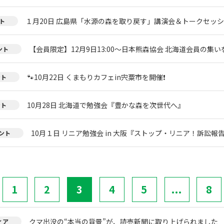
１月20日 広島県「水源の森を取り戻す」講演会＆トークセッ
ト
【会員限定】12月9日13:00～日本熊森協会 北海道会員の集い
ント
🐾10月22日 くまもりカフェin宍粟市を開催❗
ント
10月28日 北海道で勉強会『豊かな森を次世代へ』
ント
10月１日 リニア勉強会 in 大阪『ストップ・リニア！訴訟報
ント
1
2
3
4
5
...
8
クマ出没の“本当の背景”が、読売新聞に取り上げられました
ィア