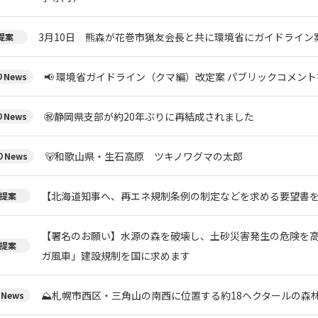
3月10日 熊森が花巻市猟友会長と共に環境省にガイドライン
提案
📢 環境省ガイドライン（クマ編）改定案 パブリックコメント
News
㊗️静岡県支部が約20年ぶりに再結成されました
News
🐻和歌山県・生石高原 ツキノワグマの太郎
News
【北海道知事へ、再エネ規制条例の制定などを求める要望書
提案
【署名のお願い】水源の森を破壊し、土砂災害発生の危険を
提案
ガ風車」建設規制を国に求めます
⛰️札幌市西区・三角山の南西に位置する約18ヘクタールの森
News