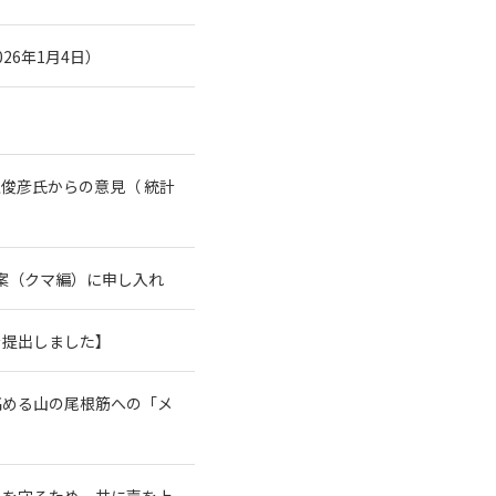
26年1月4日）
俊彦氏からの意見（ 統計
案（クマ編）に申し入れ
を提出しました】
高める山の尾根筋への「メ
系を守るため、共に声を上