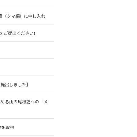
案（クマ編）に申し入れ
をご提出ください❗
を提出しました】
高める山の尾根筋への「メ
林を取得