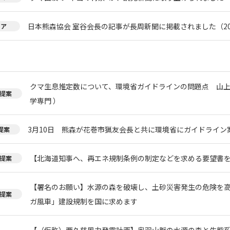
日本熊森協会 室谷会長の記事が長周新聞に掲載されました（20
ィア
クマ生息推定数について、環境省ガイドラインの問題点 山上
提案
学専門 ）
3月10日 熊森が花巻市猟友会長と共に環境省にガイドライン
提案
【北海道知事へ、再エネ規制条例の制定などを求める要望書
提案
【署名のお願い】水源の森を破壊し、土砂災害発生の危険を
提案
ガ風車」建設規制を国に求めます
【（仮称）西久慈風力発電計画】奥羽山脈の水源の森と生態