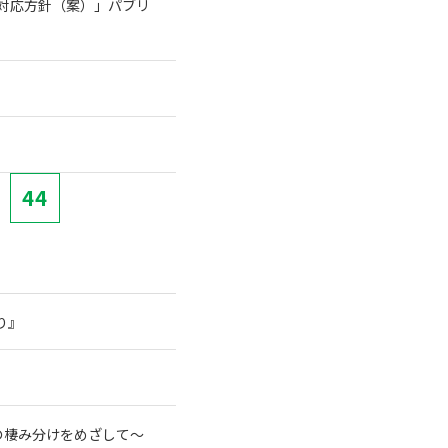
る対応方針（案）」パブリ
44
り』
の棲み分けをめざして～