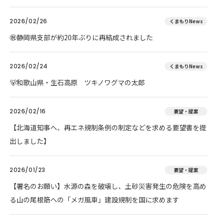
2026/02/26
くまもりNews
㊗️静岡県支部が約20年ぶりに再結成されました
2026/02/24
くまもりNews
🐻和歌山県・生石高原 ツキノワグマの太郎
2026/02/16
要望・提案
【北海道知事へ、再エネ規制条例の制定などを求める要望書を提
出しました】
2026/01/23
要望・提案
【署名のお願い】水源の森を破壊し、土砂災害発生の危険を高め
る山の尾根筋への「メガ風車」建設規制を国に求めます