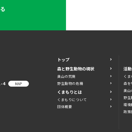
する
トップ
森と野生動物の現状
活動
奥山の荒廃
くま
-4
野生動物の危機
森を
MAP
奥山
くまもりとは
野生
くまもりについて
環境
団体概要
政策