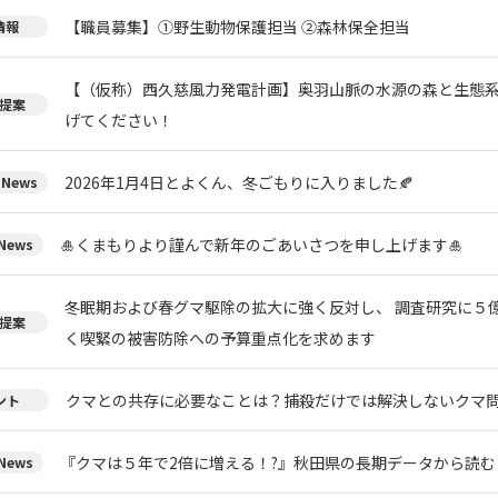
【職員募集】①野生動物保護担当 ②森林保全担当
情報
【（仮称）西久慈風力発電計画】奥羽山脈の水源の森と生態
提案
げてください！
2026年1月4日とよくん、冬ごもりに入りました🍂
News
🎍くまもりより謹んで新年のごあいさつを申し上げます🎍
ews
冬眠期および春グマ駆除の拡大に強く反対し、 調査研究に５
提案
く喫緊の被害防除への予算重点化を求めます
クマとの共存に必要なことは？捕殺だけでは解決しないクマ
ント
『クマは５年で2倍に増える！?』秋田県の長期データから読
ews