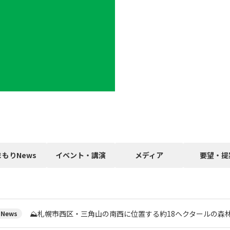
まもりNews
イベント・講演
メディア
要望・提
⛰️札幌市西区・三角山の南西に位置する約18ヘクタールの森
News