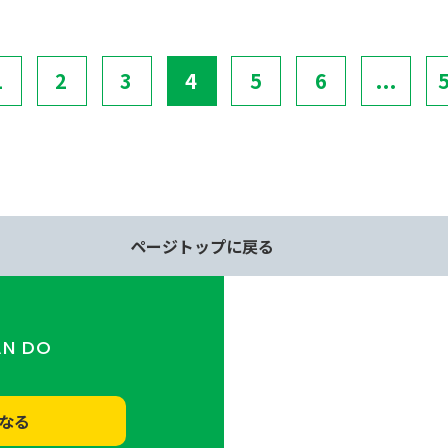
1
2
3
4
5
6
...
ページトップに戻る
AN DO
なる