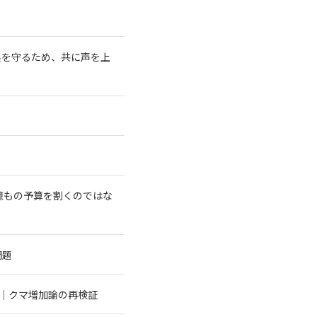
系を守るため、共に声を上
億もの予算を割くのではな
問題
む｜クマ増加論の再検証