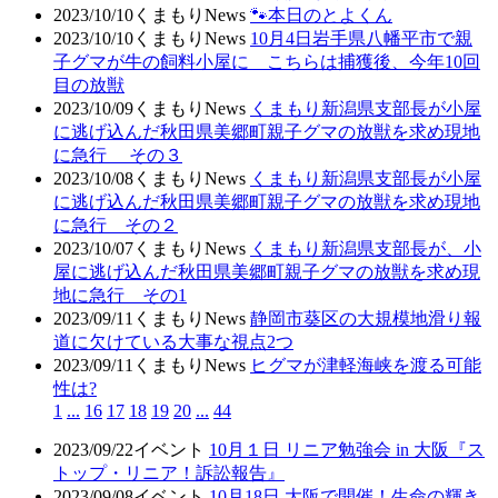
2023/10/10
くまもりNews
🐾本日のとよくん
2023/10/10
くまもりNews
10月4日岩手県八幡平市で親
子グマが牛の飼料小屋に こちらは捕獲後、今年10回
目の放獣
2023/10/09
くまもりNews
くまもり新潟県支部長が小屋
に逃げ込んだ秋田県美郷町親子グマの放獣を求め現地
に急行 その３
2023/10/08
くまもりNews
くまもり新潟県支部長が小屋
に逃げ込んだ秋田県美郷町親子グマの放獣を求め現地
に急行 その２
2023/10/07
くまもりNews
くまもり新潟県支部長が、小
屋に逃げ込んだ秋田県美郷町親子グマの放獣を求め現
地に急行 その1
2023/09/11
くまもりNews
静岡市葵区の大規模地滑り報
道に欠けている大事な視点2つ
2023/09/11
くまもりNews
ヒグマが津軽海峡を渡る可能
性は?
1
...
16
17
18
19
20
...
44
2023/09/22
イベント
10月１日 リニア勉強会 in 大阪『ス
トップ・リニア！訴訟報告』
2023/09/08
イベント
10月18日 大阪で開催！生命の輝き