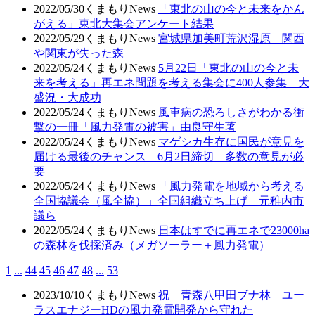
2022/05/30
くまもりNews
「東北の山の今と未来をかん
がえる」東北大集会アンケート結果
2022/05/29
くまもりNews
宮城県加美町荒沢湿原 関西
や関東が失った森
2022/05/24
くまもりNews
5月22日「東北の山の今と未
来を考える」再エネ問題を考える集会に400人参集 大
盛況・大成功
2022/05/24
くまもりNews
風車病の恐ろしさがわかる衝
撃の一冊「風力発電の被害」由良守生著
2022/05/24
くまもりNews
マゲシカ生存に国民が意見を
届ける最後のチャンス 6月2日締切 多数の意見が必
要
2022/05/24
くまもりNews
「風力発電を地域から考える
全国協議会（風全協）」全国組織立ち上げ 元稚内市
議ら
2022/05/24
くまもりNews
日本はすでに再エネで23000ha
の森林を伐採済み（メガソーラー＋風力発電）
1
...
44
45
46
47
48
...
53
2023/10/10
くまもりNews
祝 青森八甲田ブナ林 ユー
ラスエナジーHDの風力発電開発から守れた