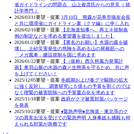
省ガイドラインの問題点 山上俊彦氏からの意見（ 統
計学専門 ）
2026/03/11
要望・提案
3月10日 熊森が花巻市猟友会長
と共に環境省にガイドライン案（クマ編）に申し入れ
2026/02/16
要望・提案
【北海道知事へ、再エネ規制条
例の制定などを求める要望書を提出しました】
2026/01/23
要望・提案
【署名のお願い】水源の森を破
壊し、土砂災害発生の危険を高める山の尾根筋への
「メガ風車」建設規制を国に求めます
2026/01/22
要望・提案
【（仮称）西久慈風力発電計
画】奥羽山脈の水源の森と生態系を守るため、共に声
を上げてください！
2025/12/05
要望・提案
冬眠期および春グマ駆除の拡大
に強く反対し、 調査研究に５億もの予算を割くのでは
なく喫緊の被害防除への予算重点化を求めます
2025/11/18
要望・提案
政府がクマ被害対策パッケージ
を発表
2025/10/22
要望・提案
♦️緊急声明♦️北海道・東北等のク
マの異常出没を受けての緊急声明 人身事故も捕殺も抑
えられる対策が急務です