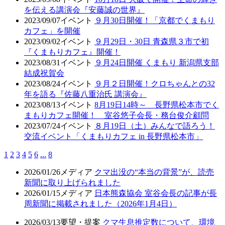
を伝える講演会『安藤誠の世界』
2023/09/07
イベント
９月30日開催！「京都でくまもり
カフェ」を開催
2023/09/02
イベント
９月29日・30日 青森県３市で初
『くまもりカフェ』開催！
2023/08/31
イベント
９月24日開催 くまもり 新潟県支部
結成祝賀会
2023/08/24
イベント
９月２日開催！クロちゃんとの32
年を語る『佐藤八重治氏 講演会』
2023/08/13
イベント
8月19日14時～ 長野県松本市でく
まもりカフェ開催！ 室谷悠子会長・務台俊介顧問
2023/07/24
イベント
８月19日（土）みんなで語ろう！
交流イベント「くまもりカフェ in 長野県松本市」
1
2
3
4
5
6
...
8
2026/01/26
メディア
クマ出没の“本当の背景”が、読売
新聞に取り上げられました
2026/01/15
メディア
日本熊森協会 室谷会長の記事が長
周新聞に掲載されました（2026年1月4日）
2026/03/13
要望・提案
クマ生息推定数について、環境