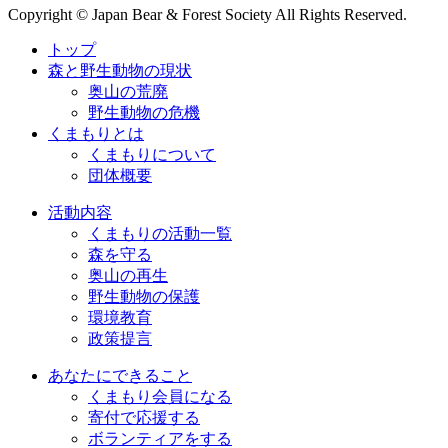
Copyright © Japan Bear & Forest Society All Rights Reserved.
トップ
森と野生動物の現状
奥山の荒廃
野生動物の危機
くまもりとは
くまもりについて
団体概要
活動内容
くまもりの活動一覧
森を守る
奥山の再生
野生動物の保護
環境教育
政策提言
あなたにできること
くまもり会員になる
寄付で応援する
ボランティアをする