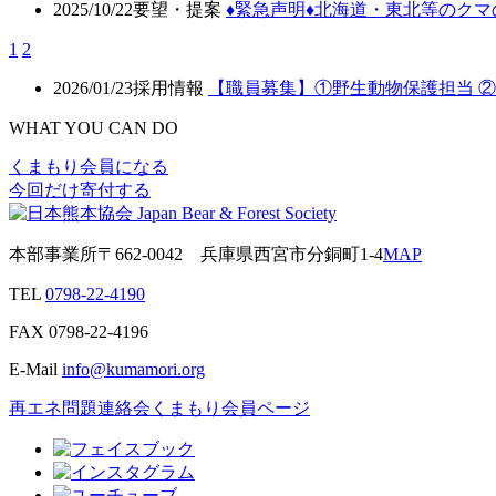
2025/10/22
要望・提案
♦️緊急声明♦️北海道・東北等の
1
2
2026/01/23
採用情報
【職員募集】①野生動物保護担当 
WHAT YOU CAN DO
くまもり会員になる
今回だけ寄付する
本部事業所
〒662-0042
兵庫県西宮市分銅町1-4
MAP
TEL
0798-22-4190
FAX
0798-22-4196
E-Mail
info@kumamori.org
再エネ問題連絡会
くまもり会員ページ