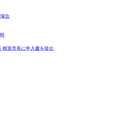
だ場合
明
 根室市長に申入書を提出