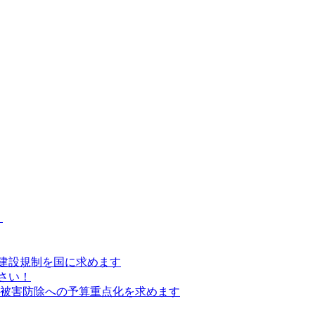
）
建設規制を国に求めます
さい！
の被害防除への予算重点化を求めます