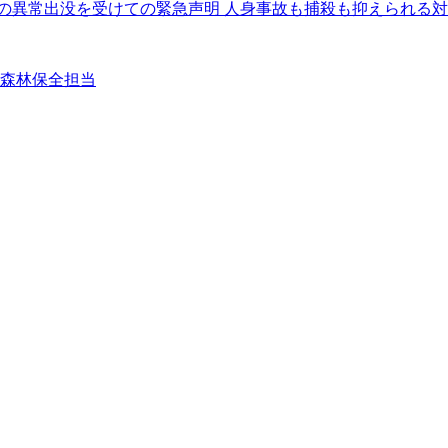
クマの異常出没を受けての緊急声明 人身事故も捕殺も抑えられる
②森林保全担当