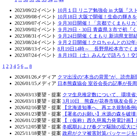
2023/09/22
イベント
10月１日 リニア勉強会 in 大阪
2023/09/08
イベント
10月18日 大阪で開催！生命の輝
2023/09/07
イベント
９月30日開催！「京都でくまもり
2023/09/02
イベント
９月29日・30日 青森県３市で初
2023/08/31
イベント
９月24日開催 くまもり 新潟県支部
2023/08/24
イベント
９月２日開催！クロちゃんとの32年
2023/08/13
イベント
8月19日14時～ 長野県松本市で
2023/07/24
イベント
８月19日（土）みんなで語ろう！交
1
2
3
4
5
6
...
8
2026/01/26
メディア
クマ出没の“本当の背景”が、読売
2026/01/15
メディア
日本熊森協会 室谷会長の記事が長周新
2026/03/13
要望・提案
クマ生息推定数について、環境省
2026/03/11
要望・提案
3月10日 熊森が花巻市猟友会
2026/02/16
要望・提案
【北海道知事へ、再エネ規制条例
2026/01/23
要望・提案
【署名のお願い】水源の森を破壊
2026/01/22
要望・提案
【（仮称）西久慈風力発電計画】
2025/12/05
要望・提案
冬眠期および春グマ駆除の拡大に
2025/11/18
要望・提案
政府がクマ被害対策パッケージを