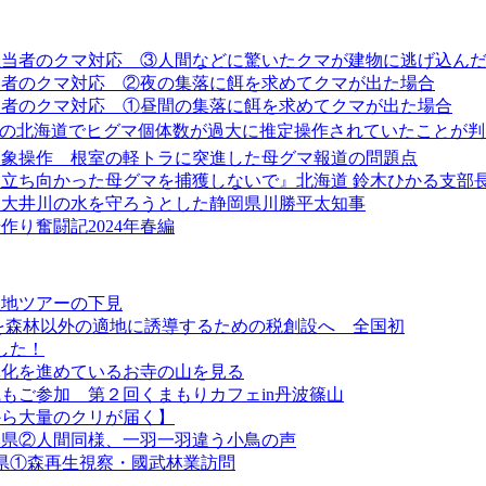
担当者のクマ対応 ③人間などに驚いたクマが建物に逃げ込ん
当者のクマ対応 ②夜の集落に餌を求めてクマが出た場合
当者のクマ対応 ①昼間の集落に餌を求めてクマが出た場合
主導の北海道でヒグマ個体数が過大に推定操作されていたことが判
印象操作 根室の軽トラに突進した母グマ報道の問題点
立ち向かった母グマを捕獲しないで』北海道 鈴木ひかる支部長
と大井川の水を守ろうとした静岡県川勝平太知事
り奮闘記2024年春編
息地ツアーの下見
を森林以外の適地に誘導するための税創設へ 全国初
した！
林化を進めているお寺の山を見る
もご参加 第２回くまもりカフェin丹波篠山
から大量のクリが届く】
熊本県②人間同様、一羽一羽違う小鳥の声
本県①森再生視察・國武林業訪問