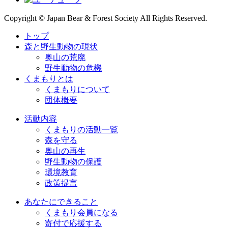
Copyright © Japan Bear & Forest Society All Rights Reserved.
トップ
森と野生動物の現状
奥山の荒廃
野生動物の危機
くまもりとは
くまもりについて
団体概要
活動内容
くまもりの活動一覧
森を守る
奥山の再生
野生動物の保護
環境教育
政策提言
あなたにできること
くまもり会員になる
寄付で応援する