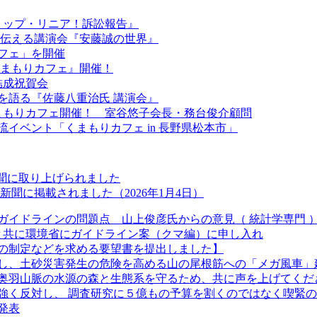
『ストップ・リニア！訴訟報告』
きを伝える講演会『安藤誠の世界』
カフェ」を開催
『くまもりカフェ』開催！
結成祝賀会
を語る『佐藤八重治氏 講演会』
くまもりカフェ開催！ 室谷悠子会長・務台俊介顧問
流イベント「くまもりカフェ in 長野県松本市」
新聞に取り上げられました
聞に掲載されました（2026年1月4日）
ガイドラインの問題点 山上俊彦氏からの意見（ 統計学専門 
長と共に環境省にガイドライン案（クマ編）に申し入れ
の制定などを求める要望書を提出しました】
し、土砂災害発生の危険を高める山の尾根筋への「メガ風車」
奥羽山脈の水源の森と生態系を守るため、共に声を上げてくだ
強く反対し、 調査研究に５億もの予算を割くのではなく喫緊
発表