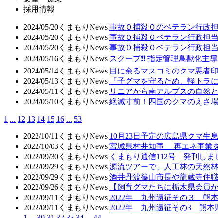
採用情報
2024/05/20
くまもりNews
事故０捕殺０のベテラン行政
2024/05/20
くまもりNews
事故０捕殺０ベテラン行政担
2024/05/20
くまもりNews
事故０捕殺０ベテラン行政担
2024/05/16
くまもりNews
スクープ❗❗ 指定管理鳥獣化
2024/05/14
くまもりNews
目に余るマスコミのクマ悪者
2024/05/13
くまもりNews
『子グマを守るため、軽トラに
2024/05/11
くまもりNews
リニアから南アルプスの自然
2024/05/10
くまもりNews
絶滅寸前！四国のクマのえさ場作
1
...
12
13
14
15
16
...
53
2022/10/11
くまもりNews
10月23日予定の広島県クマ生
2022/10/03
くまもりNews
宮城県村井知事 再エネ事業
2022/09/30
くまもりNews
くまもり通信112号 発刊しま
2022/09/29
くまもりNews
源流ツアーで、人工林の天然
2022/09/29
くまもりNews
酒井丹波篠山市長や龍蔵寺住職
2022/09/26
くまもりNews
【飼育グマたちに栃木県会員
2022/09/11
くまもりNews
2022年 九州遠征その３ 
2022/09/11
くまもりNews
2022年 九州遠征その3 熊
1
...
30
31
32
33
34
...
44