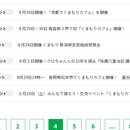
９月30日開催！「京都でくまもりカフェ」を開催
ント
９月29日・30日 青森県３市で初『くまもりカフェ』開催！
ント
９月24日開催 くまもり 新潟県支部結成祝賀会
ント
９月２日開催！クロちゃんとの32年を語る『佐藤八重治氏 
ント
8月19日14時～ 長野県松本市でくまもりカフェ開催！ 室
ント
８月19日（土）みんなで語ろう！交流イベント「くまもりカフェ
ント
1
2
3
4
5
6
...