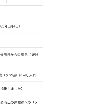
26年1月4日）
俊彦氏からの意見（ 統計
案（クマ編）に申し入れ
を提出しました】
高める山の尾根筋への「メ