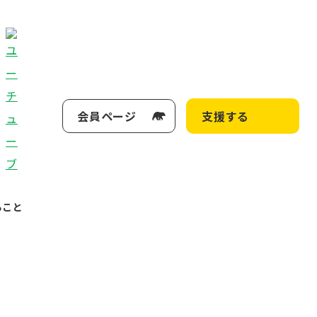
会員ページ
支援する
ること