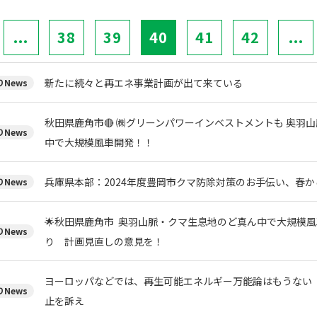
...
38
39
40
41
42
...
新たに続々と再エネ事業計画が出て来ている
News
秋田県鹿角市🔴 ㈱グリーンパワーインベストメントも 奥羽
News
中で大規模風車開発！！
兵庫県本部：2024年度豊岡市クマ防除対策のお手伝い、春
News
🌟秋田県鹿角市 奥羽山脈・クマ生息地のど真ん中で大規模風
News
り 計画見直しの意見を！
ヨーロッパなどでは、再生可能エネルギー万能論はもうない
News
止を訴え