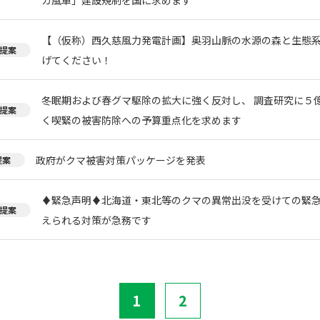
【（仮称）西久慈風力発電計画】奥羽山脈の水源の森と生態
提案
げてください！
冬眠期および春グマ駆除の拡大に強く反対し、 調査研究に５
提案
く喫緊の被害防除への予算重点化を求めます
政府がクマ被害対策パッケージを発表
提案
♦️緊急声明♦️北海道・東北等のクマの異常出没を受けての緊
提案
えられる対策が急務です
1
2