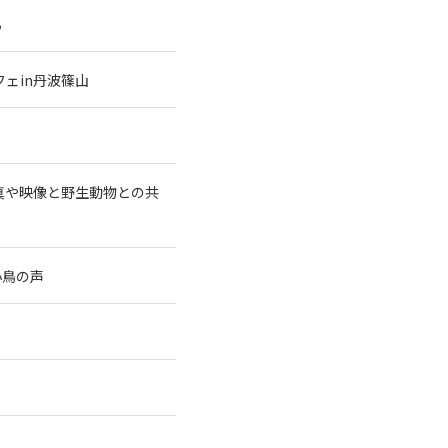
る
ェin丹波篠山
真や映像と野生動物との共
小鳥の声