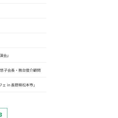
講演会』
谷悠子会長・務台俊介顧問
 in 長野県松本市」
8