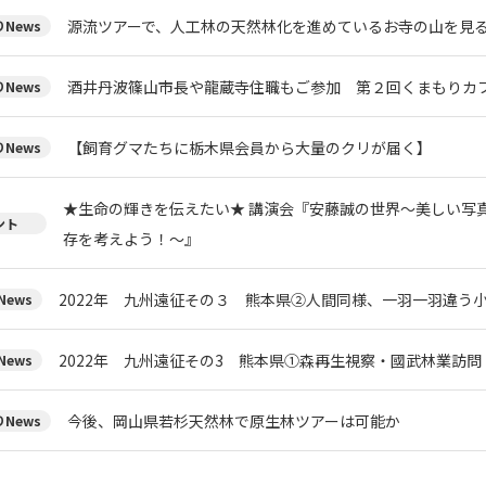
源流ツアーで、人工林の天然林化を進めているお寺の山を見
News
酒井丹波篠山市長や龍蔵寺住職もご参加 第２回くまもりカフ
News
【飼育グマたちに栃木県会員から大量のクリが届く】
News
★生命の輝きを伝えたい★ 講演会『安藤誠の世界～美しい写
ント
存を考えよう！～』
2022年 九州遠征その３ 熊本県②人間同様、一羽一羽違う
ews
2022年 九州遠征その3 熊本県①森再生視察・國武林業訪問
ews
今後、岡山県若杉天然林で原生林ツアーは可能か
News