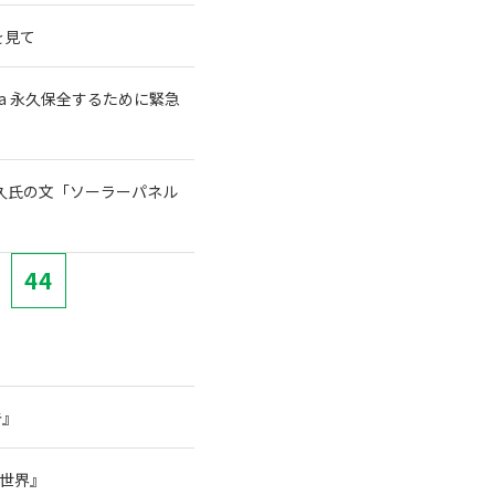
を見て
a 永久保全するために緊急
宗久氏の文「ソーラーパネル
44
告』
の世界』