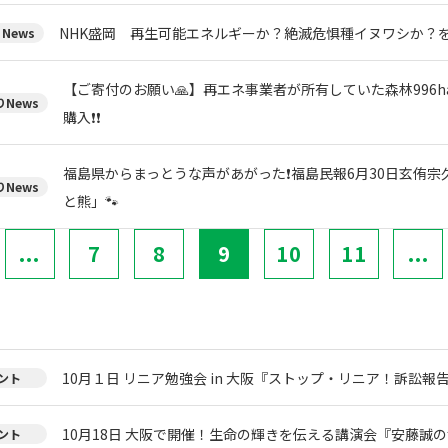
NHK盛岡 再生可能エネルギーか？絶滅危惧種イヌワシか？
News
【ご寄付のお願い🙏】再エネ事業者が所有していた森林996h
News
購入❗❗
福島県からまっとうな声があがった❗福島民報6月30日玄侑
News
と熊」🐾
...
7
8
9
10
11
...
10月１日 リニア勉強会 in 大阪『ストップ・リニア！訴訟報
ント
10月18日 大阪で開催！生命の輝きを伝える講演会『安藤誠
ント