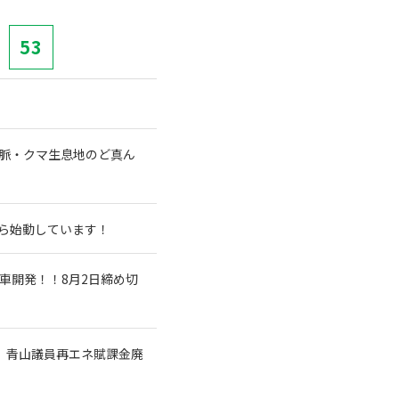
53
山脈・クマ生息地のど真ん
から始動しています！
車開発！！8月2日締め切
 青山議員再エネ賦課金廃