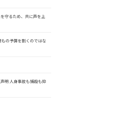
系を守るため、共に声を上
億もの予算を割くのではな
急声明 人身事故も捕殺も抑