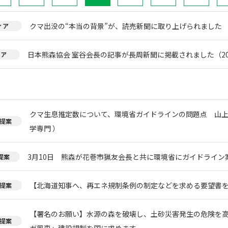
クマ出没の“本当の背景”が、読売新聞に取り上げられました
ィア
日本熊森協会 室谷会長の記事が長周新聞に掲載されました（20
ィア
クマ生息推定数について、環境省ガイドラインの問題点 山上
提案
学専門 ）
3月10日 熊森が花巻市猟友会長と共に環境省にガイドライン
提案
【北海道知事へ、再エネ規制条例の制定などを求める要望書
提案
【署名のお願い】水源の森を破壊し、土砂災害発生の危険を
提案
ガ風車」建設規制を国に求めます