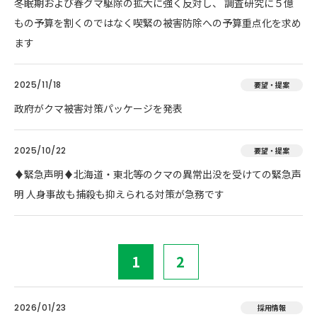
冬眠期および春グマ駆除の拡大に強く反対し、 調査研究に５億
もの予算を割くのではなく喫緊の被害防除への予算重点化を求め
ます
2025/11/18
要望・提案
政府がクマ被害対策パッケージを発表
2025/10/22
要望・提案
♦️緊急声明♦️北海道・東北等のクマの異常出没を受けての緊急声
明 人身事故も捕殺も抑えられる対策が急務です
1
2
2026/01/23
採用情報