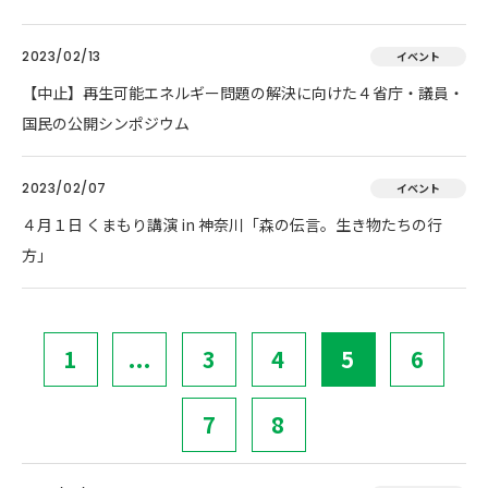
2023/02/13
イベント
【中止】再生可能エネルギー問題の解決に向けた４省庁・議員・
国民の公開シンポジウム
2023/02/07
イベント
４月１日 くまもり講演 in 神奈川「森の伝言。生き物たちの行
方」
1
...
3
4
5
6
7
8