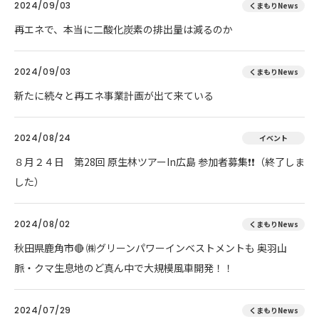
2024/09/03
くまもりNews
再エネで、本当に二酸化炭素の排出量は減るのか
2024/09/03
くまもりNews
新たに続々と再エネ事業計画が出て来ている
2024/08/24
イベント
８月２４日 第28回 原生林ツアーIn広島 参加者募集❗❗（終了しま
した）
2024/08/02
くまもりNews
秋田県鹿角市🔴 ㈱グリーンパワーインベストメントも 奥羽山
脈・クマ生息地のど真ん中で大規模風車開発！！
2024/07/29
くまもりNews