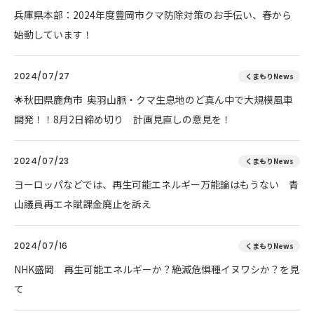
兵庫県本部：2024年度豊岡市クマ防除対策のお手伝い、春から
始動しています！
2024/07/27
くまもりNews
🌟秋田県鹿角市 奥羽山脈・クマ生息地のど真ん中で大規模風車
開発！！8月2日締め切り 計画見直しの意見を！
2024/07/23
くまもりNews
ヨーロッパなどでは、再生可能エネルギー万能論はもうない 青
山議員再エネ賦課金廃止を訴え
2024/07/16
くまもりNews
NHK盛岡 再生可能エネルギーか？絶滅危惧種イヌワシか？を見
て