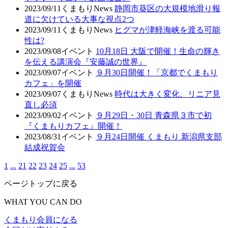
2023/09/11
くまもりNews
静岡市葵区の大規模地滑り報
道に欠けている大事な視点2つ
2023/09/11
くまもりNews
ヒグマが津軽海峡を渡る可能
性は?
2023/09/08
イベント
10月18日 大阪で開催！生命の輝き
を伝える講演会『安藤誠の世界』
2023/09/07
イベント
９月30日開催！「京都でくまもり
カフェ」を開催
2023/09/07
くまもりNews
時代は大きく変化、リニア見
直し必須
2023/09/02
イベント
９月29日・30日 青森県３市で初
『くまもりカフェ』開催！
2023/08/31
イベント
９月24日開催 くまもり 新潟県支部
結成祝賀会
1
...
21
22
23
24
25
...
53
ページトップに戻る
WHAT YOU CAN DO
くまもり会員になる