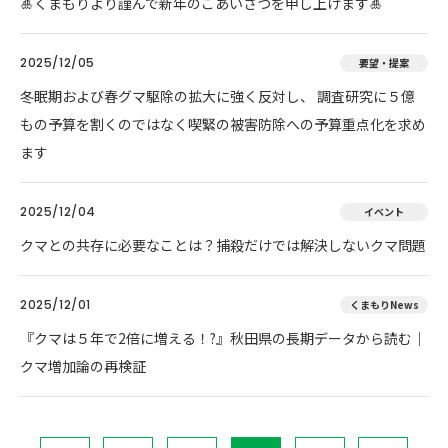
🎍くまもりより謹んで新年のごあいさつを申し上げます🎍
2025/12/05
要望・提案
冬眠期および春グマ駆除の拡大に強く反対し、 調査研究に５億
もの予算を割くのではなく喫緊の被害防除への予算重点化を求め
ます
2025/12/04
イベント
クマとの共存に必要なことは？捕殺だけでは解決しないクマ問題
2025/12/01
くまもりNews
『クマは５年で2倍に増える！?』秋田県の長期データから読む｜
クマ増加論の再検証