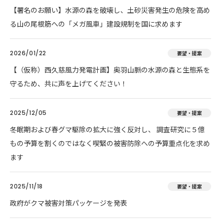
【署名のお願い】水源の森を破壊し、土砂災害発生の危険を高め
る山の尾根筋への「メガ風車」建設規制を国に求めます
2026/01/22
要望・提案
【（仮称）西久慈風力発電計画】奥羽山脈の水源の森と生態系を
守るため、共に声を上げてください！
2025/12/05
要望・提案
冬眠期および春グマ駆除の拡大に強く反対し、 調査研究に５億
もの予算を割くのではなく喫緊の被害防除への予算重点化を求め
ます
2025/11/18
要望・提案
政府がクマ被害対策パッケージを発表