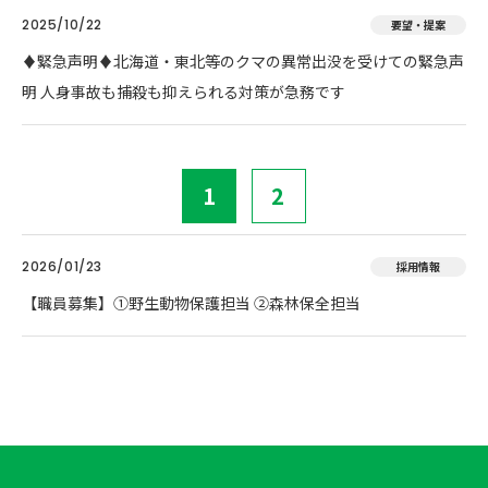
2025/10/22
要望・提案
♦️緊急声明♦️北海道・東北等のクマの異常出没を受けての緊急声
明 人身事故も捕殺も抑えられる対策が急務です
1
2
2026/01/23
採用情報
【職員募集】①野生動物保護担当 ②森林保全担当