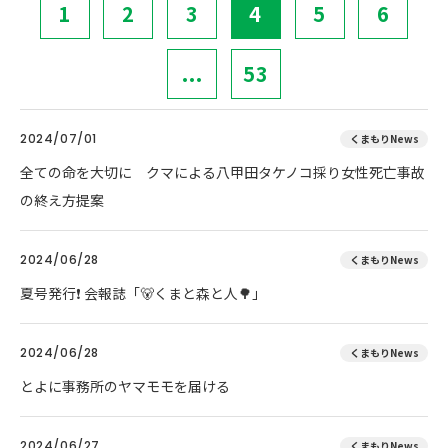
1
2
3
4
5
6
...
53
2024/07/01
くまもりNews
全ての命を大切に クマによる八甲田タケノコ採り女性死亡事故
の終え方提案
2024/06/28
くまもりNews
夏号発行❗️ 会報誌「🐻くまと森と人🌳」
2024/06/28
くまもりNews
とよに事務所のヤマモモを届ける
2024/06/27
くまもりNews