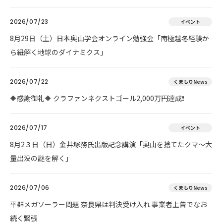
2026/07/23
イベント
8月29日（土）日本奥山学会オンライン勉強会「南極越冬経験か
ら紐解く地球のダイナミクス」
2026/07/22
くまもりNews
🔶感謝御礼🔶 クラファンネクストゴール2,000万円達成❗
2026/07/17
イベント
8月2３日（日）金井塚務氏出版記念講演「奥山を捨てたクマ～大
量出没の謎を解く」
2026/07/06
くまもりNews
平群メガソーラー問題 奈良県は判決受け入れ 事業者上告でなお
続く緊張