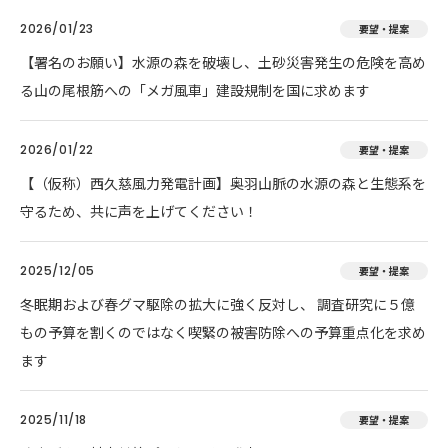
2026/01/23
要望・提案
【署名のお願い】水源の森を破壊し、土砂災害発生の危険を高め
る山の尾根筋への「メガ風車」建設規制を国に求めます
2026/01/22
要望・提案
【（仮称）西久慈風力発電計画】奥羽山脈の水源の森と生態系を
守るため、共に声を上げてください！
2025/12/05
要望・提案
冬眠期および春グマ駆除の拡大に強く反対し、 調査研究に５億
もの予算を割くのではなく喫緊の被害防除への予算重点化を求め
ます
2025/11/18
要望・提案