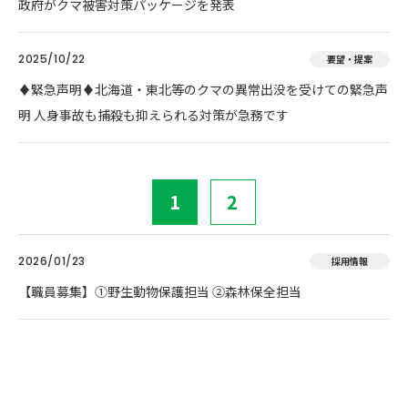
政府がクマ被害対策パッケージを発表
2025/10/22
要望・提案
♦️緊急声明♦️北海道・東北等のクマの異常出没を受けての緊急声
明 人身事故も捕殺も抑えられる対策が急務です
1
2
2026/01/23
採用情報
【職員募集】①野生動物保護担当 ②森林保全担当