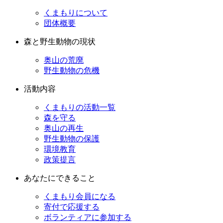
くまもりについて
団体概要
森と野生動物の現状
奥山の荒廃
野生動物の危機
活動内容
くまもりの活動一覧
森を守る
奥山の再生
野生動物の保護
環境教育
政策提言
あなたにできること
くまもり会員になる
寄付で応援する
ボランティアに参加する