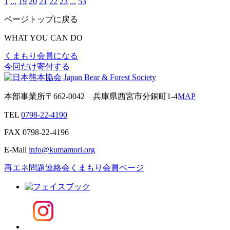
1
...
19
20
21
22
23
...
53
ページトップに戻る
WHAT YOU CAN DO
くまもり会員になる
今回だけ寄付する
本部事業所
〒662-0042
兵庫県西宮市分銅町1-4
MAP
TEL
0798-22-4190
FAX
0798-22-4196
E-Mail
info@kumamori.org
再エネ問題連絡会
くまもり会員ページ