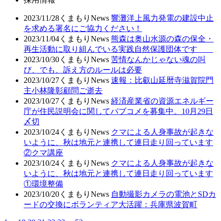
2023/11/28
くまもりNews
響灘洋上風力発電の建設中止
を求める署名にご協力ください！
2023/11/04
くまもりNews
熊森は奥山水源の森の保全・
再生活動に取り組んでいる実践自然保護団体です
2023/10/30
くまもりNews
苦情なんかじゃない魂の叫
び、でも、訴え方のルールは必要
2023/10/27
くまもりNews
速報：比叡山延暦寺滋賀院門
主小林隆彰顧問ご逝去
2023/10/27
くまもりNews
経済産業省の資源エネルギー
庁が住民説明会に関してパブコメを募集中。10月29日
〆切
2023/10/24
くまもりNews
クマによる人身事故が起きな
いように、秋は地元と連携して連日走り回っています
②クマ講座
2023/10/24
くまもりNews
クマによる人身事故が起きな
いように、秋は地元と連携して連日走り回っています
①環境整備
2023/10/20
くまもりNews
自動撮影カメラの電池とSDカ
ードの交換にボランティア大活躍：兵庫県波賀町