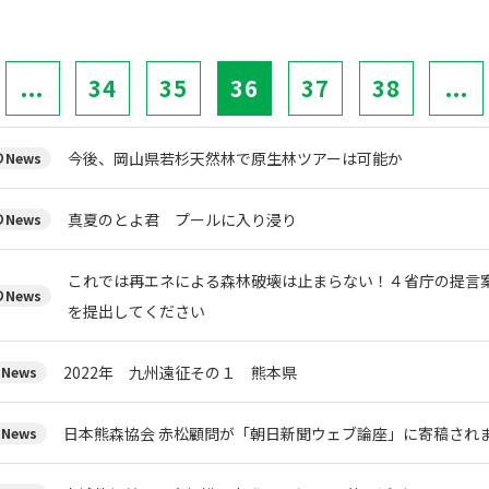
...
34
35
36
37
38
...
今後、岡山県若杉天然林で原生林ツアーは可能か
News
真夏のとよ君 プールに入り浸り
News
これでは再エネによる森林破壊は止まらない！４省庁の提言案
News
を提出してください
2022年 九州遠征その１ 熊本県
News
日本熊森協会 赤松顧問が「朝日新聞ウェブ論座」に寄稿され
News