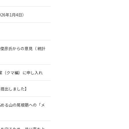
26年1月4日）
俊彦氏からの意見（ 統計
案（クマ編）に申し入れ
を提出しました】
高める山の尾根筋への「メ
系を守るため、共に声を上