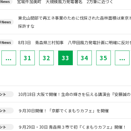
宮城件加美町 大規模風力発電署名 2万筆に近づく
News
東北山間部で再エネ事業のために伐採された森林面積は東京ド
News
採許すな
8月3日 青森県三村知事 八甲田風力発電計画に明確に反対
News
...
31
32
33
34
35
...
10月18日 大阪で開催！生命の輝きを伝える講演会『安藤誠
ント
９月30日開催！「京都でくまもりカフェ」を開催
ント
９月29日・30日 青森県３市で初『くまもりカフェ』開催！
ント