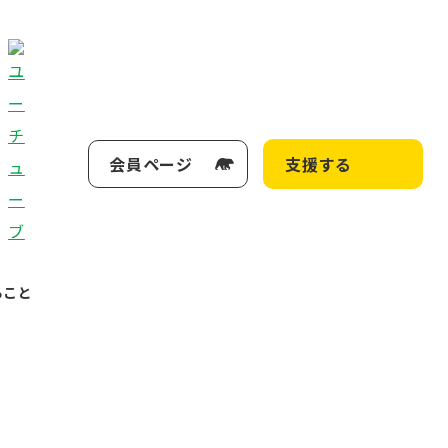
会員ページ
支援する
ること