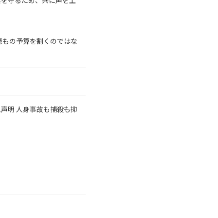
億もの予算を割くのではな
急声明 人身事故も捕殺も抑