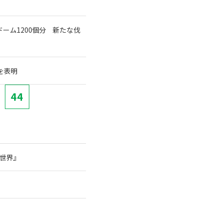
ーム1200個分 新たな伐
を表明
44
の世界』