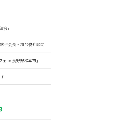
講演会』
谷悠子会長・務台俊介顧問
 in 長野県松本市」
ます
8