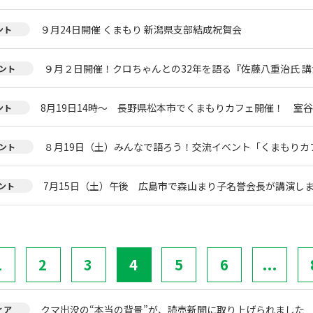
９月24日開催 くまもり 新潟県支部結成祝賀会
ント
９月２日開催！クロちゃんとの32年を語る『佐藤八重治氏 
ント
8月19日14時～ 長野県松本市でくまもりカフェ開催！ 室
ント
８月19日（土）みんなで語ろう！交流イベント「くまもりカフェ
ント
7月15日（土）午後 広島市で森山まり子名誉会長が講演し
ント
1
2
3
4
5
6
...
クマ出没の“本当の背景”が、読売新聞に取り上げられました
ィア