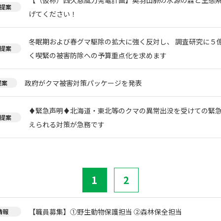
提案
げてください！
冬眠期および春グマ駆除の拡大に強く反対し、 調査研究に５
提案
く喫緊の被害防除への予算重点化を求めます
政府がクマ被害対策パッケージを発表
提案
♦️緊急声明♦️北海道・東北等のクマの異常出没を受けての緊
提案
えられる対策が急務です
1
2
【職員募集】①野生動物保護担当 ②森林保全担当
情報