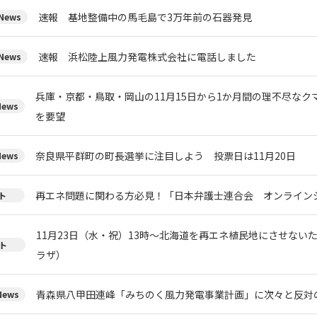
速報 基地整備中の馬毛島で3万年前の石器発見
ews
速報 浜松陸上風力発電株式会社に電話しました
ews
兵庫・京都・鳥取・岡山の11月15日から1か月間の理不尽な
ews
を要望
奈良県平群町の町長選挙に注目しよう 投票日は11月20日
ews
再エネ問題に関わる方必見！「日本弁護士連合会 オンライン
ト
11月23日（水・祝）13時～北海道を再エネ植民地にさせない
ト
ラザ）
青森県八甲田連峰「みちのく風力発電事業計画」に次々と反対
ews