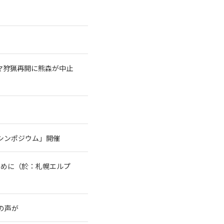
クマ狩猟再開に熊森が中止
シンポジウム」開催
ために（於：札幌エルプ
の声が