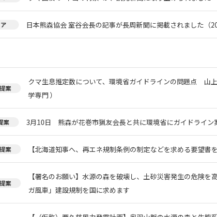
日本熊森協会 室谷会長の記事が長周新聞に掲載されました（20
ィア
クマ生息推定数について、環境省ガイドラインの問題点 山上
提案
学専門 ）
3月10日 熊森が花巻市猟友会長と共に環境省にガイドライン
提案
【北海道知事へ、再エネ規制条例の制定などを求める要望書
提案
【署名のお願い】水源の森を破壊し、土砂災害発生の危険を
提案
ガ風車」建設規制を国に求めます
【（仮称）西久慈風力発電計画】奥羽山脈の水源の森と生態