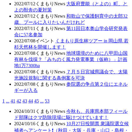
2022/07/12
くまもりNews
大阪府豊能（とよの）町、と
よの獣舎の夏対策
2022/07/12
くまもりNews
和歌山で保護飼育中の太郎32
歳、プールに入りたいんだけれど
2022/07/11
くまもりNews
第11回日本奥山学会研究発表
会に57名参加
2022/07/08
イベント
くまもり原生林ツアー in 岡山県 若
杉天然林を開催します！
2022/07/08
くまもりNews
地球環境のために八甲田山国
有林を伐採？「みちのく風力発電事業（仮称）」計画
地1万7300ha
2022/07/08
くまもりNews
７月５日宮城県議会で、太陽
光施設規制に関する条例案を可決
2022/07/08
くまもりNews
参院選の争点第２位にエネル
ギーが入る
1
...
41
42
43
44
45
...
53
2024/10/31
くまもりNews
今秋も、兵庫県本部フィール
ド部隊はクマ防除現場に駆けつけています！
2024/10/16
くまもりNews
10月27日投開票 衆議院選立候
補者へアンケート❗（秋田・大阪・兵庫・山口・島根・