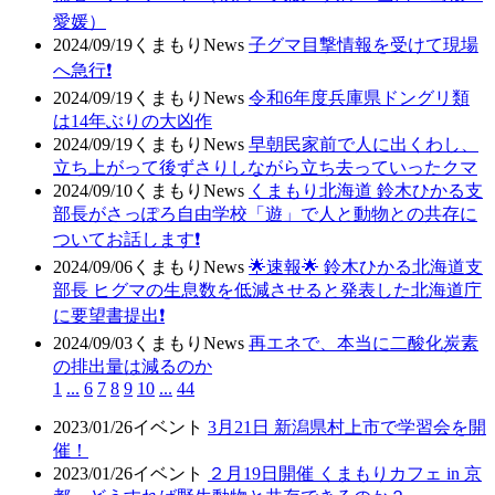
愛媛）
2024/09/19
くまもりNews
子グマ目撃情報を受けて現場
へ急行❗
2024/09/19
くまもりNews
令和6年度兵庫県ドングリ類
は14年ぶりの大凶作
2024/09/19
くまもりNews
早朝民家前で人に出くわし、
立ち上がって後ずさりしながら立ち去っていったクマ
2024/09/10
くまもりNews
くまもり北海道 鈴木ひかる支
部長がさっぽろ自由学校「遊」で人と動物との共存に
ついてお話します❗
2024/09/06
くまもりNews
🌟速報🌟 鈴木ひかる北海道支
部長 ヒグマの生息数を低減させると発表した北海道庁
に要望書提出❗
2024/09/03
くまもりNews
再エネで、本当に二酸化炭素
の排出量は減るのか
1
...
6
7
8
9
10
...
44
2023/01/26
イベント
3月21日 新潟県村上市で学習会を開
催！
2023/01/26
イベント
２月19日開催 くまもりカフェ in 京