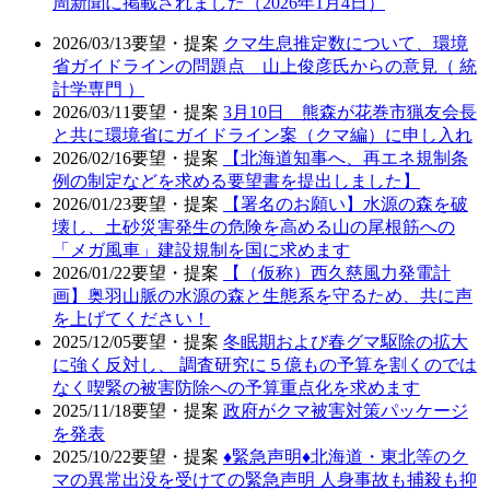
周新聞に掲載されました（2026年1月4日）
2026/03/13
要望・提案
クマ生息推定数について、環境
省ガイドラインの問題点 山上俊彦氏からの意見（ 統
計学専門 ）
2026/03/11
要望・提案
3月10日 熊森が花巻市猟友会長
と共に環境省にガイドライン案（クマ編）に申し入れ
2026/02/16
要望・提案
【北海道知事へ、再エネ規制条
例の制定などを求める要望書を提出しました】
2026/01/23
要望・提案
【署名のお願い】水源の森を破
壊し、土砂災害発生の危険を高める山の尾根筋への
「メガ風車」建設規制を国に求めます
2026/01/22
要望・提案
【（仮称）西久慈風力発電計
画】奥羽山脈の水源の森と生態系を守るため、共に声
を上げてください！
2025/12/05
要望・提案
冬眠期および春グマ駆除の拡大
に強く反対し、 調査研究に５億もの予算を割くのでは
なく喫緊の被害防除への予算重点化を求めます
2025/11/18
要望・提案
政府がクマ被害対策パッケージ
を発表
2025/10/22
要望・提案
♦️緊急声明♦️北海道・東北等のク
マの異常出没を受けての緊急声明 人身事故も捕殺も抑