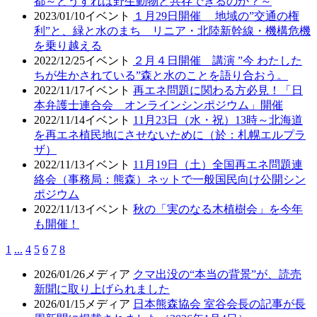
都～どうすれば野生動物と共存できるのか？～
2023/01/10
イベント
１月29日開催 地域の”交通の権
利”と、緑と水のまち リニア・北陸新幹線・機構危機
を乗り越える
2022/12/25
イベント
２月４日開催 講演 ”今 わたした
ちが生かされている”森と水のことを語り合おう。
2022/11/17
イベント
再エネ問題に関わる方必見！「日
本弁護士連合会 オンラインシンポジウム」開催
2022/11/14
イベント
11月23日（水・祝）13時～北海道
を再エネ植民地にさせないために（於：札幌エルプラ
ザ）
2022/11/13
イベント
11月19日（土）全国再エネ問題連
絡会（事務局：熊森）ネットで一般国民向け公開シン
ポジウム
2022/11/13
イベント
秋の「実のなる木植樹会」を今年
も開催！
1
...
4
5
6
7
8
2026/01/26
メディア
クマ出没の“本当の背景”が、読売
新聞に取り上げられました
2026/01/15
メディア
日本熊森協会 室谷会長の記事が長