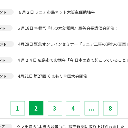
６月２日 リニア市民ネット大阪主催勉強会
ント
５月18日 宇都宮『柿の木幼稚園』室谷会長講演会開催！
ント
4月28日 緊急オンラインセミナー「リニア工事の遅れの真実
ント
４月２４日 広島市でお話会「今 日本の森で起こっていること
ント
4月21日 第27回 くまもり全国大会開催
ント
1
2
3
4
...
8
クマ出没の“本当の背景”が、読売新聞に取り上げられました
ィア