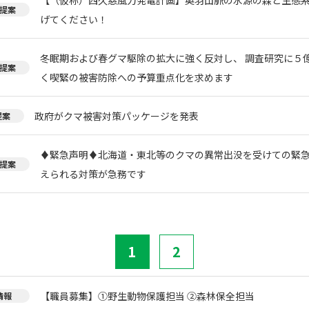
提案
げてください！
冬眠期および春グマ駆除の拡大に強く反対し、 調査研究に５
提案
く喫緊の被害防除への予算重点化を求めます
政府がクマ被害対策パッケージを発表
提案
♦️緊急声明♦️北海道・東北等のクマの異常出没を受けての緊
提案
えられる対策が急務です
1
2
【職員募集】①野生動物保護担当 ②森林保全担当
情報