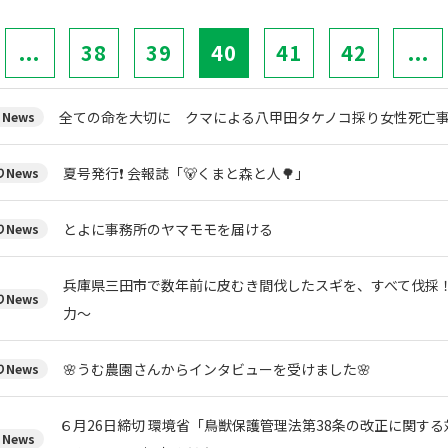
...
38
39
40
41
42
...
全ての命を大切に クマによる八甲田タケノコ採り女性死亡
News
夏号発行❗️ 会報誌「🐻くまと森と人🌳」
News
とよに事務所のヤマモモを届ける
News
兵庫県三田市で数年前に皮むき間伐したスギを、すべて伐採
News
力～
🌸うむ農園さんからインタビューを受けました🌸
News
６月26日締切 環境省「鳥獣保護管理法第38条の改正に関す
News