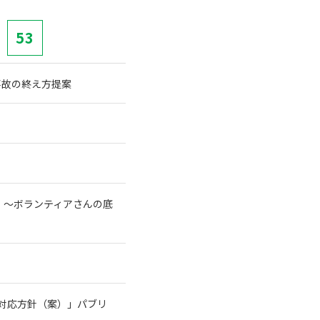
53
事故の終え方提案
！～ボランティアさんの底
る対応方針（案）」パブリ