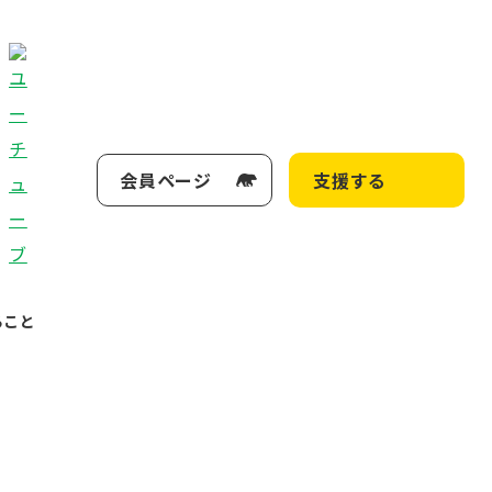
会員ページ
支援する
ること