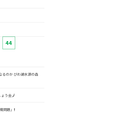
44
なるのか びわ湖水源の森
ょう会🗾
境問題」❗