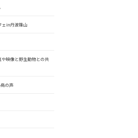
る
ェin丹波篠山
真や映像と野生動物との共
小鳥の声