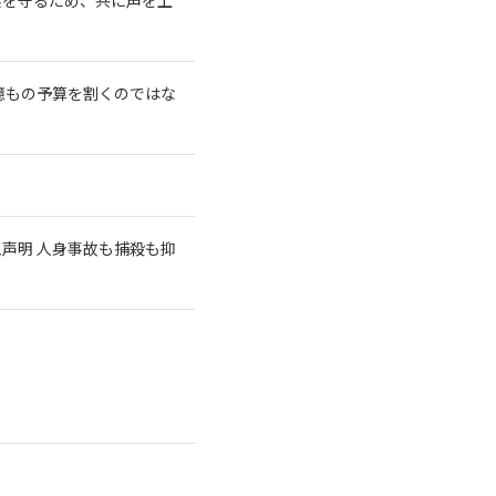
億もの予算を割くのではな
急声明 人身事故も捕殺も抑