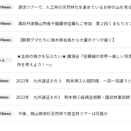
源流ツアーで、人工林の天然林化を進めているお寺の山を見
News
酒井丹波篠山市長や龍蔵寺住職もご参加 第２回くまもりカフ
News
【飼育グマたちに栃木県会員から大量のクリが届く】
News
★生命の輝きを伝えたい★ 講演会『安藤誠の世界～美しい写
ント
存を考えよう！～』
2022年 九州遠征その３ 熊本県②人間同様、一羽一羽違う
ews
2022年 九州遠征その3 熊本県①森再生視察・國武林業訪問
ews
今後、岡山県若杉天然林で原生林ツアーは可能か
News