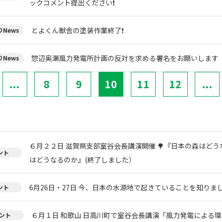
ックコメント提出ください❗
とよくん獣舎の塗装作業終了❗
News
惣辺奥瀬風力発電所計画の反対を求める署名をお願いします
News
...
8
9
10
11
12
...
６月２２日 滋賀県支部室谷会長講演開催 🌳『日本の森はどう
ント
はどうなるのか』(終了しました）
6月26日・27日 今、日本の水源地で起きていることを知りまし
ント
６月１日 和歌山 日高川町で室谷会長講演「風力発電による環
ント