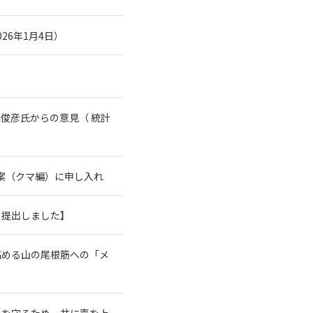
26年1月4日）
俊彦氏からの意見（ 統計
案（クマ編）に申し入れ
を提出しました】
高める山の尾根筋への「メ
系を守るため、共に声を上