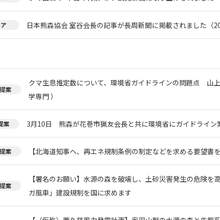
日本熊森協会 室谷会長の記事が長周新聞に掲載されました（20
ィア
クマ生息推定数について、環境省ガイドラインの問題点 山上
提案
学専門 ）
3月10日 熊森が花巻市猟友会長と共に環境省にガイドライン
提案
【北海道知事へ、再エネ規制条例の制定などを求める要望書
提案
【署名のお願い】水源の森を破壊し、土砂災害発生の危険を
提案
ガ風車」建設規制を国に求めます
【（仮称）西久慈風力発電計画】奥羽山脈の水源の森と生態