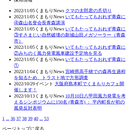
2022/11/05
くまもりNews
クマの太郎君の爪切り
2022/11/05
くまもりNews
いてもたってもおれず青森に
④森山名誉会長青森講演
2022/11/05
くまもりNews
いてもたってもおれず青森に
③すさまじい自然破壊の新城山田メガソーラー（青森
市）
2022/11/05
くまもりNews
いてもたってもおれず青森に
②みちのく風力発電風車建設予定地を見る
2022/11/05
くまもりNews
いてもたってもおれず青森に
①
2022/11/04
くまもりNews
宮崎県高千穂での森再生過程
を知るため、トラスト地で方形調査
2022/10/29
イベント
大阪府島本町でくまもりカフェ開
催します！
2022/10/13
くまもりNews
10月10日八甲田風力発電を考
えるシンポジウムに150名 (青森市) ： 平内町長が初の
風発反対表明
1
...
36
37
38
39
40
...
53
ページトップに戻る