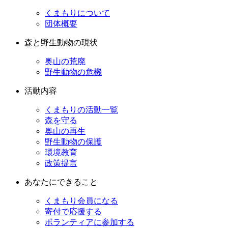
くまもりについて
団体概要
森と野生動物の現状
奥山の荒廃
野生動物の危機
活動内容
くまもりの活動一覧
森を守る
奥山の再生
野生動物の保護
環境教育
政策提言
あなたにできること
くまもり会員になる
寄付で応援する
ボランティアに参加する