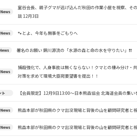
室谷会長、親子グマが逃げ込んだ秋田の作業小屋を視察、そ
News
談 12月3日
🐾とよ、今年も無事冬ごもりへ
News
署名のお願い 錦川源流の「水源の森と命の水を守りたい」❗❗
ews
捕殺強化で、人身事故は無くならない！クマとの棲み分け・
News
対策を求めて環境大臣宛要望書を提出！！
【会員限定】12月9日13:00～日本熊森協会 北海道会員の集い
ント
熊森本部が秋田県のクマ出没現場と背後の山を顧問研究者と視察
News
熊森本部が秋田県のクマ出没現場と背後の山を顧問研究者と視察
News