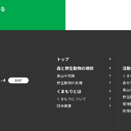
する
トップ
森と野生動物の現状
活動
奥山の荒廃
くま
-4
MAP
野生動物の危機
森を
奥山
くまもりとは
野生
くまもりについて
環境
団体概要
政策