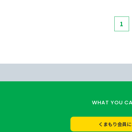
1
WHAT YOU C
くまもり会員に