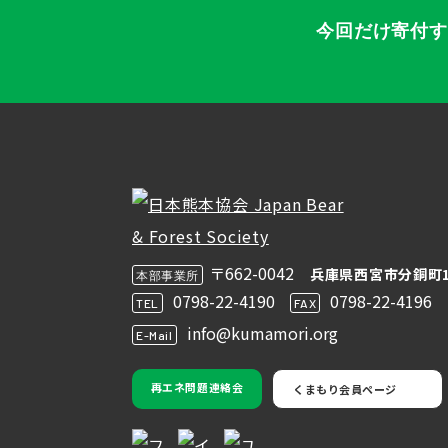
今回だけ寄付
〒662-0042
兵庫県西宮市分銅町1
本部事業所
0798-22-4190
0798-22-4196
TEL
FAX
info@kumamori.org
E-Mail
再エネ問題連絡会
くまもり会員ページ