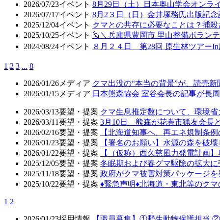
2026/07/23
イベント
8月29日（土）日本奥山学会オン
2026/07/17
イベント
8月2３日（日）金井塚務氏出版記
2025/12/04
イベント
クマとの共存に必要なことは？捕殺
2025/10/25
イベント
🙋＼兵庫県豊岡市 里山整備ボラン
2024/08/24
イベント
８月２４日 第28回 原生林ツアーI
1
2
3
...
8
2026/01/26
メディア
クマ出没の“本当の背景”が、読売
2026/01/15
メディア
日本熊森協会 室谷会長の記事が長周新
2026/03/13
要望・提案
クマ生息推定数について、環境省
2026/03/11
要望・提案
3月10日 熊森が花巻市猟友会
2026/02/16
要望・提案
【北海道知事へ、再エネ規制条例
2026/01/23
要望・提案
【署名のお願い】水源の森を破壊
2026/01/22
要望・提案
【（仮称）西久慈風力発電計画】
2025/12/05
要望・提案
冬眠期および春グマ駆除の拡大に
2025/11/18
要望・提案
政府がクマ被害対策パッケージを
2025/10/22
要望・提案
♦️緊急声明♦️北海道・東北等の
1
2
2026/01/23
採用情報
【職員募集】①野生動物保護担当 