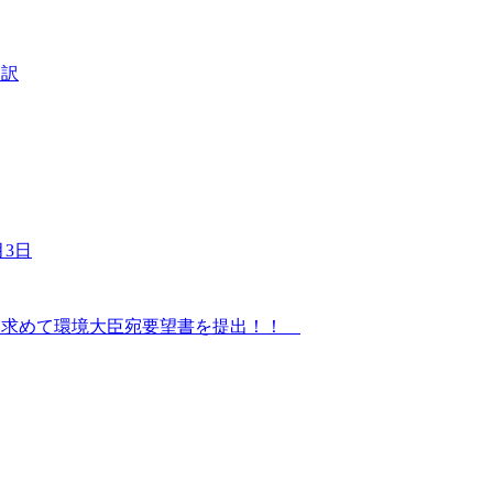
た訳
3日
を求めて環境大臣宛要望書を提出！！