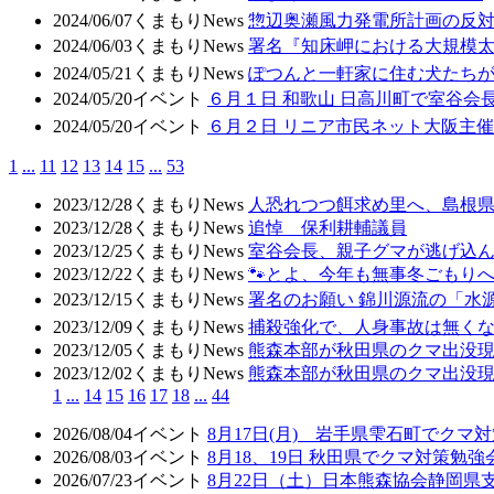
2024/06/07
くまもりNews
惣辺奥瀬風力発電所計画の反
2024/06/03
くまもりNews
署名『知床岬における大規模太
2024/05/21
くまもりNews
ぽつんと一軒家に住む犬たち
2024/05/20
イベント
６月１日 和歌山 日高川町で室谷会
2024/05/20
イベント
６月２日 リニア市民ネット大阪主
1
...
11
12
13
14
15
...
53
2023/12/28
くまもりNews
人恐れつつ餌求め里へ、島根
2023/12/28
くまもりNews
追悼 保利耕輔議員
2023/12/25
くまもりNews
室谷会長、親子グマが逃げ込ん
2023/12/22
くまもりNews
🐾とよ、今年も無事冬ごもり
2023/12/15
くまもりNews
署名のお願い 錦川源流の「水源
2023/12/09
くまもりNews
捕殺強化で、人身事故は無く
2023/12/05
くまもりNews
熊森本部が秋田県のクマ出没現場
2023/12/02
くまもりNews
熊森本部が秋田県のクマ出没現場
1
...
14
15
16
17
18
...
44
2026/08/04
イベント
8月17日(月) 岩手県雫石町でクマ
2026/08/03
イベント
8月18、19日 秋田県でクマ対策勉
2026/07/23
イベント
8月22日（土）日本熊森協会静岡県