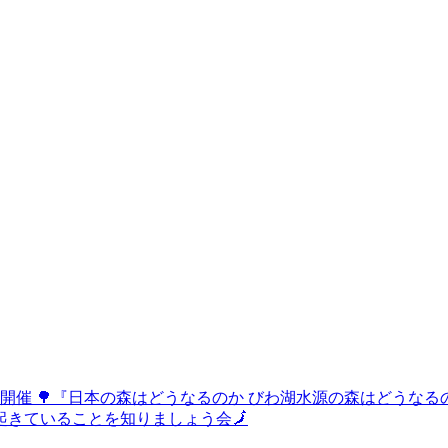
開催 🌳『日本の森はどうなるのか びわ湖水源の森はどうなる
で起きていることを知りましょう会🗾