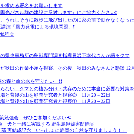
対を求める署名をお願いします
陽光パネル群の建設に反対します』にご協力ください❗
が、うれしそうに散歩に飛び出したのに家の前で動かなくなっ
長講演「風力発電による環境問題」❗
催勉強会
県の県央事務所の鳥獣専門調査指導員岩下幸代さんが語るクマ
だ秋田の作業小屋を視察、その後、秋田のみなさんと懇談 12月
へ
の森と命の水を守りたい」❗❗
ならない！クマとの棲み分け・共存のために本当に必要な対策
と背後の山を顧問研究者と視察② 11月20～22日
と背後の山を顧問研究者と視察① 11月20～22日
対策勉強会 ぜひご参加ください📢
強会 犬と一緒に実践する 野生鳥獣被害防除🐶
支部 再結成記念「いっしょに静岡の自然を守りましょう！」