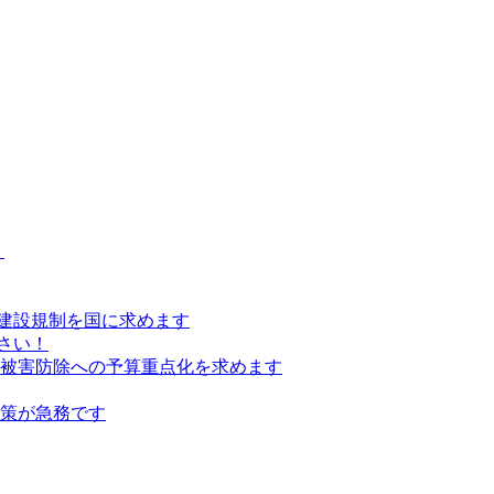
）
建設規制を国に求めます
さい！
の被害防除への予算重点化を求めます
対策が急務です