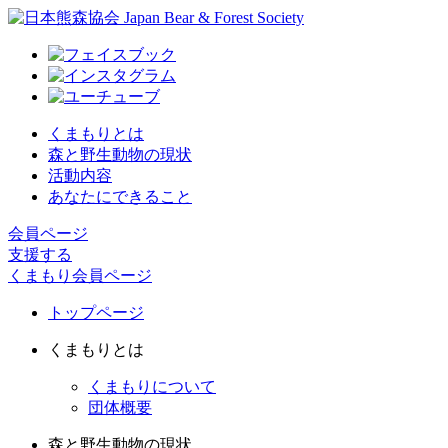
くまもりとは
森と野生動物の現状
活動内容
あなたにできること
会員ページ
支援する
くまもり会員ページ
トップページ
くまもりとは
くまもりについて
団体概要
森と野生動物の現状