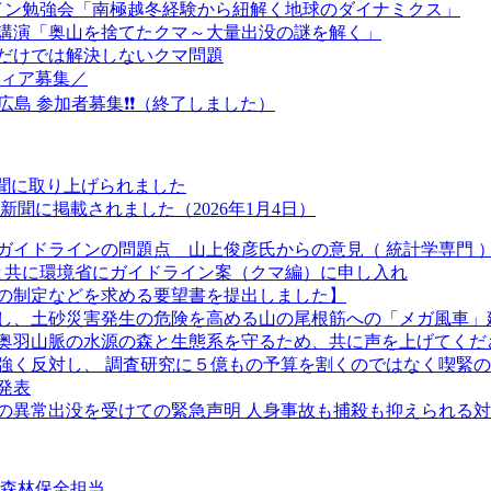
ライン勉強会「南極越冬経験から紐解く地球のダイナミクス」
念講演「奥山を捨てたクマ～大量出没の謎を解く」
だけでは解決しないクマ問題
ティア募集／
n広島 参加者募集❗❗（終了しました）
新聞に取り上げられました
聞に掲載されました（2026年1月4日）
ガイドラインの問題点 山上俊彦氏からの意見（ 統計学専門 
長と共に環境省にガイドライン案（クマ編）に申し入れ
の制定などを求める要望書を提出しました】
し、土砂災害発生の危険を高める山の尾根筋への「メガ風車」
奥羽山脈の水源の森と生態系を守るため、共に声を上げてくだ
強く反対し、 調査研究に５億もの予算を割くのではなく喫緊
発表
クマの異常出没を受けての緊急声明 人身事故も捕殺も抑えられる
②森林保全担当