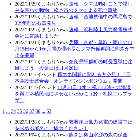
2022/11/29
くまもりNews
速報 クマは噛むことで親し
みを表わす動物 松本市のクマによる死亡事故
2022/11/25
くまもりNews
速報 基地整備中の馬毛島で
3万年前の石器発見
2022/11/25
くまもりNews
速報 浜松陸上風力発電株式
会社に電話しました
2022/11/21
くまもりNews
兵庫・京都・鳥取・岡山の11
月15日から1か月間の理不尽なクマ狩猟再開に熊森が中
止を要望
2022/11/17
くまもりNews
奈良県平群町の町長選挙に注
目しよう 投票日は11月20日
2022/11/17
イベント
再エネ問題に関わる方必見！「日
本弁護士連合会 オンラインシンポジウム」開催
2022/11/14
イベント
11月23日（水・祝）13時～北海道
を再エネ植民地にさせないために（於：札幌エルプラ
ザ）
1
...
34
35
36
37
38
...
53
2023/11/28
くまもりNews
響灘洋上風力発電の建設中止
を求める署名にご協力ください！
2023/11/04
くまもりNews
熊森は奥山水源の森の保全・