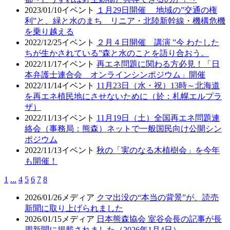
2023/01/10
イベント
１月29日開催 地域の”交通の権
利”と、緑と水のまち リニア・北陸新幹線・機構危機
を乗り越える
2022/12/25
イベント
２月４日開催 講演 ”今 わたした
ちが生かされている”森と水のことを語り合おう。
2022/11/17
イベント
再エネ問題に関わる方必見！「日
本弁護士連合会 オンラインシンポジウム」開催
2022/11/14
イベント
11月23日（水・祝）13時～北海道
を再エネ植民地にさせないために（於：札幌エルプラ
ザ）
2022/11/13
イベント
11月19日（土）全国再エネ問題連
絡会（事務局：熊森）ネットで一般国民向け公開シン
ポジウム
2022/11/13
イベント
秋の「実のなる木植樹会」を今年
も開催！
1
...
4
5
6
7
8
2026/01/26
メディア
クマ出没の“本当の背景”が、読売
新聞に取り上げられました
2026/01/15
メディア
日本熊森協会 室谷会長の記事が長
周新聞に掲載されました（2026年1月4日）