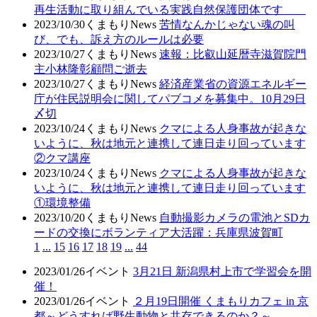
再生活動に取り組んでいる実践自然保護団体です
2023/10/30
くまもりNews
苦情なんかじゃない魂の叫
び、でも、訴え方のルールは必要
2023/10/27
くまもりNews
速報：比叡山延暦寺滋賀院門
主小林隆彰顧問ご逝去
2023/10/27
くまもりNews
経済産業省の資源エネルギー
庁が住民説明会に関してパブコメを募集中。10月29日
〆切
2023/10/24
くまもりNews
クマによる人身事故が起きな
いように、秋は地元と連携して連日走り回っています
②クマ講座
2023/10/24
くまもりNews
クマによる人身事故が起きな
いように、秋は地元と連携して連日走り回っています
①環境整備
2023/10/20
くまもりNews
自動撮影カメラの電池とSDカ
ードの交換にボランティア大活躍：兵庫県波賀町
1
...
15
16
17
18
19
...
44
2023/01/26
イベント
3月21日 新潟県村上市で学習会を開
催！
2023/01/26
イベント
２月19日開催 くまもりカフェ in 京
都～どうすれば野生動物と共存できるのか？～