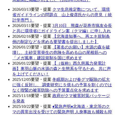
2026/03/13
要望・提案
クマ生息推定数について、環境
省ガイドラインの問題点 山上俊彦氏からの意見（ 統
計学専門 ）
2026/03/11
要望・提案
3月10日 熊森が花巻市猟友会長
と共に環境省にガイドライン案（クマ編）に申し入れ
2026/02/16
要望・提案
【北海道知事へ、再エネ規制条
例の制定などを求める要望書を提出しました】
2026/01/23
要望・提案
【署名のお願い】水源の森を破
壊し、土砂災害発生の危険を高める山の尾根筋への
「メガ風車」建設規制を国に求めます
2026/01/22
要望・提案
【（仮称）西久慈風力発電計
画】奥羽山脈の水源の森と生態系を守るため、共に声
を上げてください！
2025/12/05
要望・提案
冬眠期および春グマ駆除の拡大
に強く反対し、 調査研究に５億もの予算を割くのでは
なく喫緊の被害防除への予算重点化を求めます
2025/11/18
要望・提案
政府がクマ被害対策パッケージ
を発表
2025/10/22
要望・提案
♦️緊急声明♦️北海道・東北等のク
マの異常出没を受けての緊急声明 人身事故も捕殺も抑