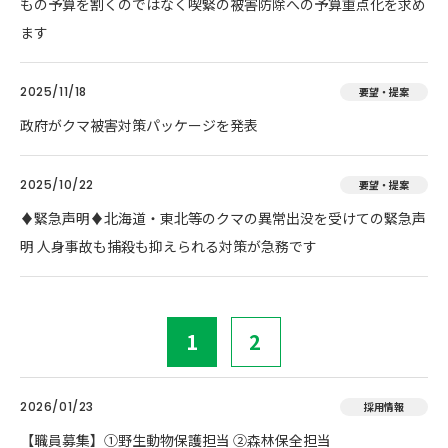
もの予算を割くのではなく喫緊の被害防除への予算重点化を求め
ます
2025/11/18
要望・提案
政府がクマ被害対策パッケージを発表
2025/10/22
要望・提案
♦️緊急声明♦️北海道・東北等のクマの異常出没を受けての緊急声
明 人身事故も捕殺も抑えられる対策が急務です
1
2
2026/01/23
採用情報
【職員募集】①野生動物保護担当 ②森林保全担当