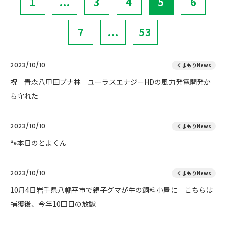
1
...
3
4
5
6
7
...
53
2023/10/10
くまもりNews
祝 青森八甲田ブナ林 ユーラスエナジーHDの風力発電開発か
ら守れた
2023/10/10
くまもりNews
🐾本日のとよくん
2023/10/10
くまもりNews
10月4日岩手県八幡平市で親子グマが牛の飼料小屋に こちらは
捕獲後、今年10回目の放獣