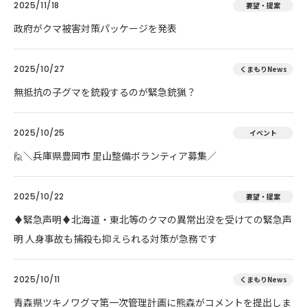
2025/11/18
要望・提案
政府がクマ被害対策パッケージを発表
2025/10/27
くまもりNews
無抵抗の子グマを銃殺するのが緊急銃猟？
2025/10/25
イベント
🙋＼兵庫県豊岡市 里山整備ボランティア募集／
2025/10/22
要望・提案
♦️緊急声明♦️北海道・東北等のクマの異常出没を受けての緊急声
明 人身事故も捕殺も抑えられる対策が急務です
2025/10/11
くまもりNews
青森県ツキノワグマ第一次管理計画に熊森がコメントを提出しま