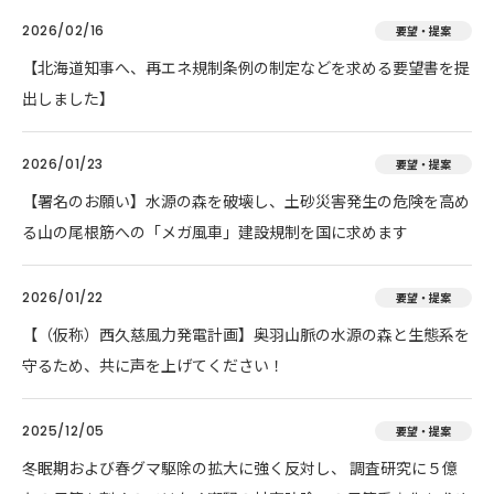
2026/02/16
要望・提案
【北海道知事へ、再エネ規制条例の制定などを求める要望書を提
出しました】
2026/01/23
要望・提案
【署名のお願い】水源の森を破壊し、土砂災害発生の危険を高め
る山の尾根筋への「メガ風車」建設規制を国に求めます
2026/01/22
要望・提案
【（仮称）西久慈風力発電計画】奥羽山脈の水源の森と生態系を
守るため、共に声を上げてください！
2025/12/05
要望・提案
冬眠期および春グマ駆除の拡大に強く反対し、 調査研究に５億