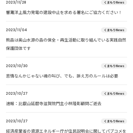
2023/11/28
くまもりNews
響灘洋上風力発電の建設中止を求める署名にご協力ください！
2023/11/04
くまもりNews
熊森は奥山水源の森の保全・再生活動に取り組んでいる実践自然
保護団体です
2023/10/30
くまもりNews
苦情なんかじゃない魂の叫び、でも、訴え方のルールは必要
2023/10/27
くまもりNews
速報：比叡山延暦寺滋賀院門主小林隆彰顧問ご逝去
2023/10/27
くまもりNews
経済産業省の資源エネルギー庁が住民説明会に関してパブコメを