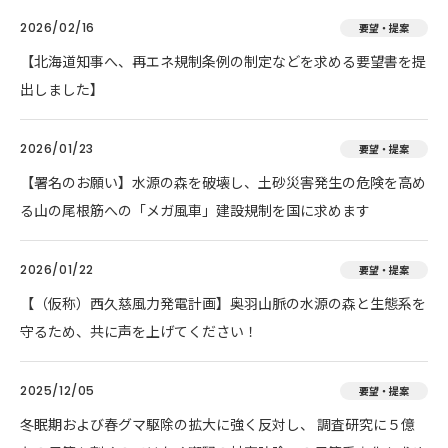
2026/02/16
要望・提案
【北海道知事へ、再エネ規制条例の制定などを求める要望書を提
出しました】
2026/01/23
要望・提案
【署名のお願い】水源の森を破壊し、土砂災害発生の危険を高め
る山の尾根筋への「メガ風車」建設規制を国に求めます
2026/01/22
要望・提案
【（仮称）西久慈風力発電計画】奥羽山脈の水源の森と生態系を
守るため、共に声を上げてください！
2025/12/05
要望・提案
冬眠期および春グマ駆除の拡大に強く反対し、 調査研究に５億