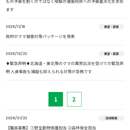
もの予算を割くのではなく喫緊の被害防除への予算重点化を求め
ます
2025/11/18
要望・提案
政府がクマ被害対策パッケージを発表
2025/10/22
要望・提案
♦️緊急声明♦️北海道・東北等のクマの異常出没を受けての緊急声
明 人身事故も捕殺も抑えられる対策が急務です
1
2
2026/01/23
採用情報
【職員募集】①野生動物保護担当 ②森林保全担当