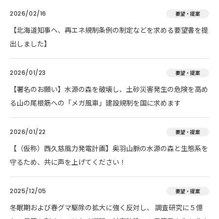
2026/02/16
要望・提案
【北海道知事へ、再エネ規制条例の制定などを求める要望書を提
出しました】
2026/01/23
要望・提案
【署名のお願い】水源の森を破壊し、土砂災害発生の危険を高め
る山の尾根筋への「メガ風車」建設規制を国に求めます
2026/01/22
要望・提案
【（仮称）西久慈風力発電計画】奥羽山脈の水源の森と生態系を
守るため、共に声を上げてください！
2025/12/05
要望・提案
冬眠期および春グマ駆除の拡大に強く反対し、 調査研究に５億