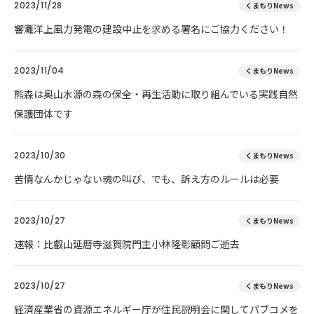
2023/11/28
くまもりNews
響灘洋上風力発電の建設中止を求める署名にご協力ください！
2023/11/04
くまもりNews
熊森は奥山水源の森の保全・再生活動に取り組んでいる実践自然
保護団体です
2023/10/30
くまもりNews
苦情なんかじゃない魂の叫び、でも、訴え方のルールは必要
2023/10/27
くまもりNews
速報：比叡山延暦寺滋賀院門主小林隆彰顧問ご逝去
2023/10/27
くまもりNews
経済産業省の資源エネルギー庁が住民説明会に関してパブコメを