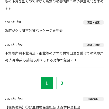
もの予算を割くのではなく喫緊の被害防除への予算重点化を求め
ます
2025/11/18
要望・提案
政府がクマ被害対策パッケージを発表
2025/10/22
要望・提案
♦️緊急声明♦️北海道・東北等のクマの異常出没を受けての緊急声
明 人身事故も捕殺も抑えられる対策が急務です
1
2
2026/01/23
採用情報
【職員募集】①野生動物保護担当 ②森林保全担当