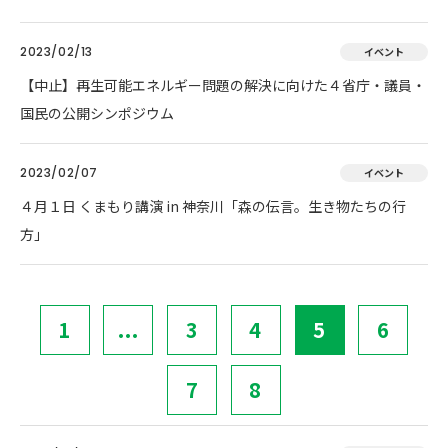
2023/02/13
イベント
【中止】再生可能エネルギー問題の解決に向けた４省庁・議員・
国民の公開シンポジウム
2023/02/07
イベント
４月１日 くまもり講演 in 神奈川「森の伝言。生き物たちの行
方」
1
...
3
4
5
6
7
8