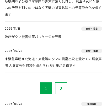
冬眠期および春グマ駆除の拡大に強く反対し、 調査研究に５億
もの予算を割くのではなく喫緊の被害防除への予算重点化を求め
ます
2025/11/18
要望・提案
政府がクマ被害対策パッケージを発表
2025/10/22
要望・提案
♦️緊急声明♦️北海道・東北等のクマの異常出没を受けての緊急声
明 人身事故も捕殺も抑えられる対策が急務です
1
2
2026/01/23
採用情報