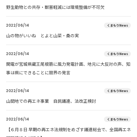
野生動物との共存・獣害軽減には環境整備が不可欠
2022/06/14
くまもりNews
山の物がいいね とよと山菜・桑の実
2022/06/14
くまもりNews
関電が宮城県蔵王尾根筋に風力発電計画、地元に大反対の声、知
事は県にできることに限界の発言
2022/06/14
くまもりNews
山間地での再エネ事業 自民議連、法改正検討
2022/06/14
くまもりNews
【６月８日 早期の再エネ法規制をめざす議連総会で、全国再エネ