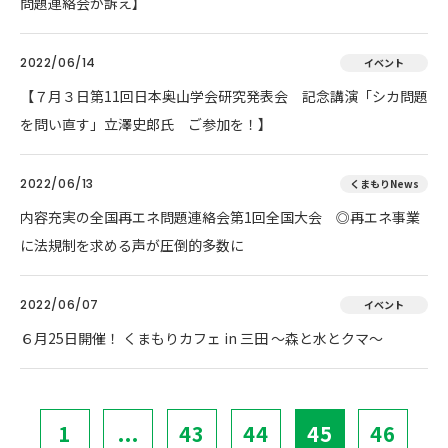
問題連絡会が訴え】
2022/06/14
イベント
【７月３日第11回日本奥山学会研究発表会 記念講演「シカ問題
を問い直す」立澤史郎氏 ご参加を！】
2022/06/13
くまもりNews
内容充実の全国再エネ問題連絡会第1回全国大会 ◎再エネ事業
に法規制を求める声が圧倒的多数に
2022/06/07
イベント
６月25日開催！ くまもりカフェ in 三田 ～森と水とクマ～
1
...
43
44
45
46