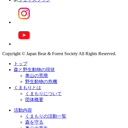
Copyright © Japan Bear & Forest Society All Rights Reserved.
トップ
森と野生動物の現状
奥山の荒廃
野生動物の危機
くまもりとは
くまもりについて
団体概要
活動内容
くまもりの活動一覧
森を守る