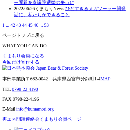
ー問題を参議院選挙の争点に
2022/06/26
くまもりNews
ひどすぎるメガソーラー開発
話に、私たちができること
1
...
42
43
44
45
46
...
53
ページトップに戻る
WHAT YOU CAN DO
くまもり会員になる
今回だけ寄付する
本部事業所
〒662-0042
兵庫県西宮市分銅町1-4
MAP
TEL
0798-22-4190
FAX
0798-22-4196
E-Mail
info@kumamori.org
再エネ問題連絡会
くまもり会員ページ