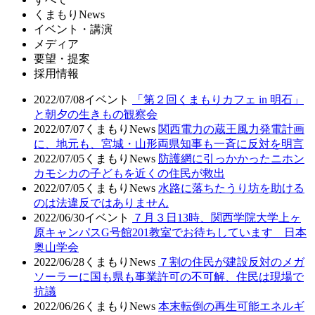
くまもりNews
イベント・講演
メディア
要望・提案
採用情報
2022/07/08
イベント
「第２回くまもりカフェ in 明石」
と朝夕の生きもの観察会
2022/07/07
くまもりNews
関西電力の蔵王風力発電計画
に、地元も、宮城・山形両県知事も一斉に反対を明言
2022/07/05
くまもりNews
防護網に引っかかったニホン
カモシカの子どもを近くの住民が救出
2022/07/05
くまもりNews
水路に落ちたうり坊を助ける
のは法違反ではありません
2022/06/30
イベント
７月３日13時、関西学院大学上ヶ
原キャンパスG号館201教室でお待ちしています 日本
奥山学会
2022/06/28
くまもりNews
７割の住民が建設反対のメガ
ソーラーに国も県も事業許可の不可解、住民は現場で
抗議
2022/06/26
くまもりNews
本末転倒の再生可能エネルギ