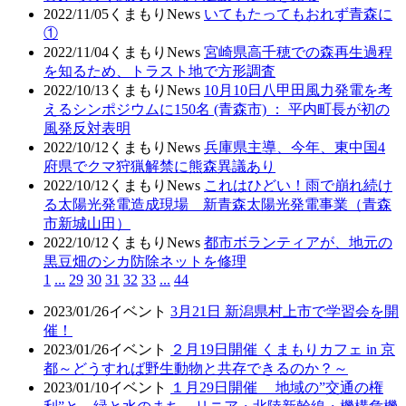
2022/11/05
くまもりNews
いてもたってもおれず青森に
①
2022/11/04
くまもりNews
宮崎県高千穂での森再生過程
を知るため、トラスト地で方形調査
2022/10/13
くまもりNews
10月10日八甲田風力発電を考
えるシンポジウムに150名 (青森市) ： 平内町長が初の
風発反対表明
2022/10/12
くまもりNews
兵庫県主導、今年、東中国4
府県でクマ狩猟解禁に熊森異議あり
2022/10/12
くまもりNews
これはひどい！雨で崩れ続け
る太陽光発電造成現場 新青森太陽光発電事業（青森
市新城山田）
2022/10/12
くまもりNews
都市ボランティアが、地元の
黒豆畑のシカ防除ネットを修理
1
...
29
30
31
32
33
...
44
2023/01/26
イベント
3月21日 新潟県村上市で学習会を開
催！
2023/01/26
イベント
２月19日開催 くまもりカフェ in 京
都～どうすれば野生動物と共存できるのか？～
2023/01/10
イベント
１月29日開催 地域の”交通の権