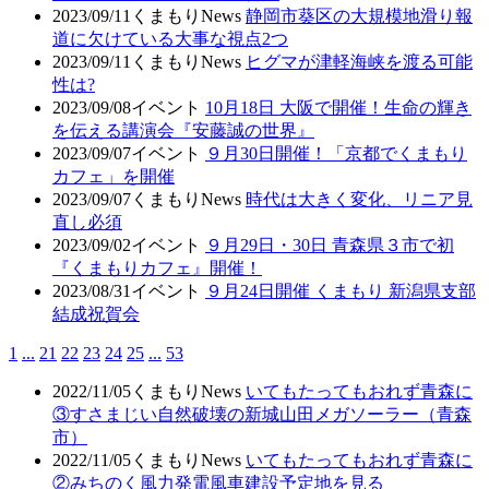
2023/09/11
くまもりNews
静岡市葵区の大規模地滑り報
道に欠けている大事な視点2つ
2023/09/11
くまもりNews
ヒグマが津軽海峡を渡る可能
性は?
2023/09/08
イベント
10月18日 大阪で開催！生命の輝き
を伝える講演会『安藤誠の世界』
2023/09/07
イベント
９月30日開催！「京都でくまもり
カフェ」を開催
2023/09/07
くまもりNews
時代は大きく変化、リニア見
直し必須
2023/09/02
イベント
９月29日・30日 青森県３市で初
『くまもりカフェ』開催！
2023/08/31
イベント
９月24日開催 くまもり 新潟県支部
結成祝賀会
1
...
21
22
23
24
25
...
53
2022/11/05
くまもりNews
いてもたってもおれず青森に
③すさまじい自然破壊の新城山田メガソーラー（青森
市）
2022/11/05
くまもりNews
いてもたってもおれず青森に
②みちのく風力発電風車建設予定地を見る