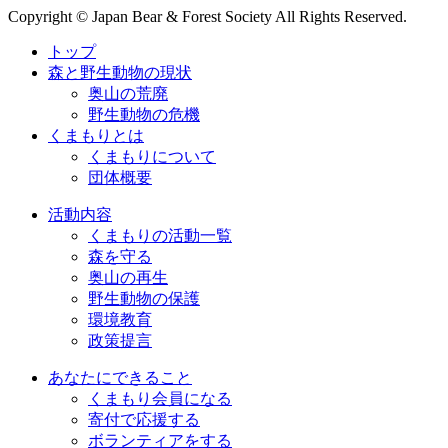
Copyright © Japan Bear & Forest Society All Rights Reserved.
トップ
森と野生動物の現状
奥山の荒廃
野生動物の危機
くまもりとは
くまもりについて
団体概要
活動内容
くまもりの活動一覧
森を守る
奥山の再生
野生動物の保護
環境教育
政策提言
あなたにできること
くまもり会員になる
寄付で応援する
ボランティアをする