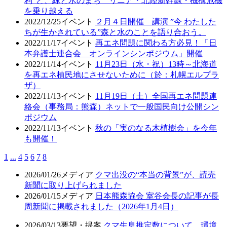
利”と、緑と水のまち リニア・北陸新幹線・機構危機
を乗り越える
2022/12/25
イベント
２月４日開催 講演 ”今 わたした
ちが生かされている”森と水のことを語り合おう。
2022/11/17
イベント
再エネ問題に関わる方必見！「日
本弁護士連合会 オンラインシンポジウム」開催
2022/11/14
イベント
11月23日（水・祝）13時～北海道
を再エネ植民地にさせないために（於：札幌エルプラ
ザ）
2022/11/13
イベント
11月19日（土）全国再エネ問題連
絡会（事務局：熊森）ネットで一般国民向け公開シン
ポジウム
2022/11/13
イベント
秋の「実のなる木植樹会」を今年
も開催！
1
...
4
5
6
7
8
2026/01/26
メディア
クマ出没の“本当の背景”が、読売
新聞に取り上げられました
2026/01/15
メディア
日本熊森協会 室谷会長の記事が長
周新聞に掲載されました（2026年1月4日）
2026/03/13
要望・提案
クマ生息推定数について、環境