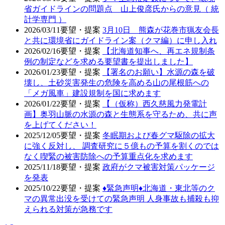
省ガイドラインの問題点 山上俊彦氏からの意見（ 統
計学専門 ）
2026/03/11
要望・提案
3月10日 熊森が花巻市猟友会長
と共に環境省にガイドライン案（クマ編）に申し入れ
2026/02/16
要望・提案
【北海道知事へ、再エネ規制条
例の制定などを求める要望書を提出しました】
2026/01/23
要望・提案
【署名のお願い】水源の森を破
壊し、土砂災害発生の危険を高める山の尾根筋への
「メガ風車」建設規制を国に求めます
2026/01/22
要望・提案
【（仮称）西久慈風力発電計
画】奥羽山脈の水源の森と生態系を守るため、共に声
を上げてください！
2025/12/05
要望・提案
冬眠期および春グマ駆除の拡大
に強く反対し、 調査研究に５億もの予算を割くのでは
なく喫緊の被害防除への予算重点化を求めます
2025/11/18
要望・提案
政府がクマ被害対策パッケージ
を発表
2025/10/22
要望・提案
♦️緊急声明♦️北海道・東北等のク
マの異常出没を受けての緊急声明 人身事故も捕殺も抑
えられる対策が急務です