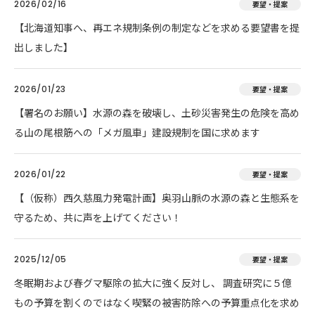
2026/02/16
要望・提案
【北海道知事へ、再エネ規制条例の制定などを求める要望書を提
出しました】
2026/01/23
要望・提案
【署名のお願い】水源の森を破壊し、土砂災害発生の危険を高め
る山の尾根筋への「メガ風車」建設規制を国に求めます
2026/01/22
要望・提案
【（仮称）西久慈風力発電計画】奥羽山脈の水源の森と生態系を
守るため、共に声を上げてください！
2025/12/05
要望・提案
冬眠期および春グマ駆除の拡大に強く反対し、 調査研究に５億
もの予算を割くのではなく喫緊の被害防除への予算重点化を求め