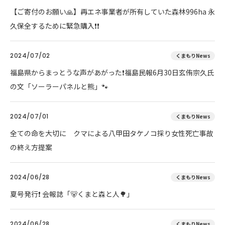
【ご寄付のお願い🙏】再エネ事業者が所有していた森林996ha 永
久保全するために緊急購入❗❗
2024/07/02
くまもりNews
福島県からまっとうな声があがった❗福島民報6月30日玄侑宗久氏
の文「ソーラーパネルと熊」🐾
2024/07/01
くまもりNews
全ての命を大切に クマによる八甲田タケノコ採り女性死亡事故
の終え方提案
2024/06/28
くまもりNews
夏号発行❗️ 会報誌「🐻くまと森と人🌳」
2024/06/28
くまもりNews