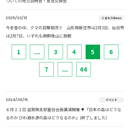
ついての地方説明会・意見交換会
2025/02/13
くまもりNews
今冬雪の中、クマの目撃相次ぐ 山形県新庄市は2月3日、仙台市
は2月7日、いずれも麻酔後山に放獣
1
...
3
4
5
6
7
...
44
2024/06/15
イベント
６月２２日 滋賀県支部室谷会長講演開催 🌳『日本の森はどうな
るのか びわ湖水源の森はどうなるのか』(終了しました）