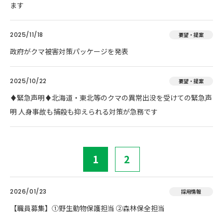
ます
2025/11/18
要望・提案
政府がクマ被害対策パッケージを発表
2025/10/22
要望・提案
♦️緊急声明♦️北海道・東北等のクマの異常出没を受けての緊急声
明 人身事故も捕殺も抑えられる対策が急務です
1
2
2026/01/23
採用情報
【職員募集】①野生動物保護担当 ②森林保全担当