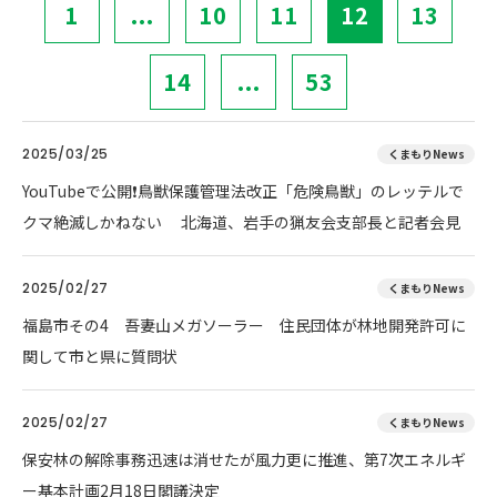
1
...
10
11
12
13
14
...
53
2025/03/25
くまもりNews
YouTubeで公開❗鳥獣保護管理法改正「危険鳥獣」のレッテルで
クマ絶滅しかねない 北海道、岩手の猟友会支部長と記者会見
2025/02/27
くまもりNews
福島市その4 吾妻山メガソーラー 住民団体が林地開発許可に
関して市と県に質問状
2025/02/27
くまもりNews
保安林の解除事務迅速は消せたが風力更に推進、第7次エネルギ
ー基本計画2月18日閣議決定