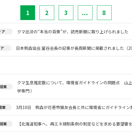
1
2
3
...
8
クマ出没の“本当の背景”が、読売新聞に取り上げられました
ィア
日本熊森協会 室谷会長の記事が長周新聞に掲載されました（20
ィア
クマ生息推定数について、環境省ガイドラインの問題点 山上
提案
学専門 ）
3月10日 熊森が花巻市猟友会長と共に環境省にガイドライン
提案
【北海道知事へ、再エネ規制条例の制定などを求める要望書
提案