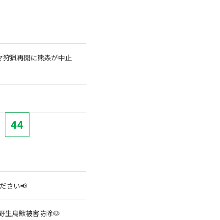
クマ狩猟再開に熊森が中止
44
ださい📢
野生鳥獣被害防除🐶