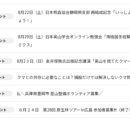
8月22日（土）日本熊森協会静岡県支部 再結成記念「いっし
ント
ょう！」
8月29日（土）日本奥山学会オンライン勉強会「南極越冬経
ント
ミクス」
8月2３日（日）金井塚務氏出版記念講演「奥山を捨てたクマ
ント
クマとの共存に必要なことは？捕殺だけでは解決しないクマ
ント
🙋＼兵庫県豊岡市 里山整備ボランティア募集／
ント
８月２４日 第28回 原生林ツアーIn広島 参加者募集❗❗（終
ント