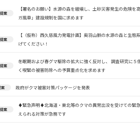
【署名のお願い】水源の森を破壊し、土砂災害発生の危険を
提案
ガ風車」建設規制を国に求めます
【（仮称）西久慈風力発電計画】奥羽山脈の水源の森と生態
提案
げてください！
冬眠期および春グマ駆除の拡大に強く反対し、 調査研究に５
提案
く喫緊の被害防除への予算重点化を求めます
政府がクマ被害対策パッケージを発表
提案
♦️緊急声明♦️北海道・東北等のクマの異常出没を受けての緊
提案
えられる対策が急務です