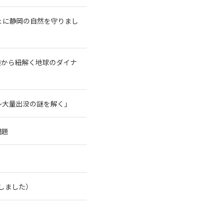
ょに静岡の自然を守りまし
験から紐解く地球のダイナ
～大量出没の謎を解く」
問題
了しました）