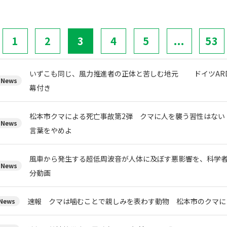
1
2
3
4
5
...
53
いずこも同じ、風力推進者の正体と苦しむ地元 ドイツARD
News
幕付き
松本市クマによる死亡事故第2弾 クマに人を襲う習性はない
News
言葉をやめよ
風車から発生する超低周波音が人体に及ぼす悪影響を、科学者た
News
分動画
速報 クマは噛むことで親しみを表わす動物 松本市のクマに
ews