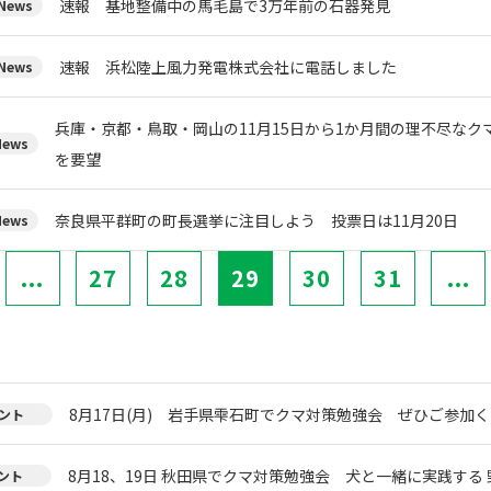
速報 基地整備中の馬毛島で3万年前の石器発見
ews
速報 浜松陸上風力発電株式会社に電話しました
ews
兵庫・京都・鳥取・岡山の11月15日から1か月間の理不尽な
ews
を要望
奈良県平群町の町長選挙に注目しよう 投票日は11月20日
ews
...
27
28
29
30
31
...
8月17日(月) 岩手県雫石町でクマ対策勉強会 ぜひご参加く
ント
8月18、19日 秋田県でクマ対策勉強会 犬と一緒に実践する 
ント