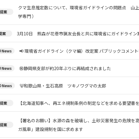
クマ生息推定数について、環境省ガイドラインの問題点 山上
提案
学専門 ）
3月10日 熊森が花巻市猟友会長と共に環境省にガイドライン
提案
📢 環境省ガイドライン（クマ編）改定案 パブリックコメント
News
㊗️静岡県支部が約20年ぶりに再結成されました
News
🐻和歌山県・生石高原 ツキノワグマの太郎
News
【北海道知事へ、再エネ規制条例の制定などを求める要望書
提案
【署名のお願い】水源の森を破壊し、土砂災害発生の危険を
提案
ガ風車」建設規制を国に求めます