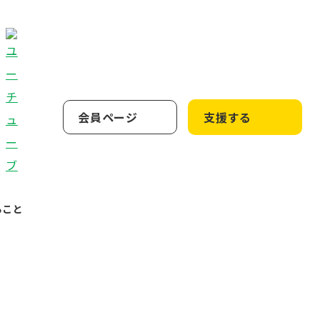
会員ページ
支援する
ること