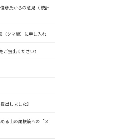
俊彦氏からの意見（ 統計
案（クマ編）に申し入れ
をご提出ください❗
を提出しました】
高める山の尾根筋への「メ