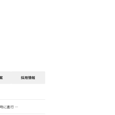
案
採用情報
時に進行 ―