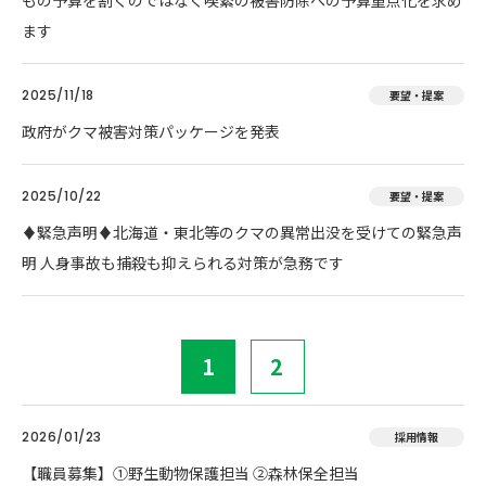
もの予算を割くのではなく喫緊の被害防除への予算重点化を求め
ます
2025/11/18
要望・提案
政府がクマ被害対策パッケージを発表
2025/10/22
要望・提案
♦️緊急声明♦️北海道・東北等のクマの異常出没を受けての緊急声
明 人身事故も捕殺も抑えられる対策が急務です
1
2
2026/01/23
採用情報
【職員募集】①野生動物保護担当 ②森林保全担当