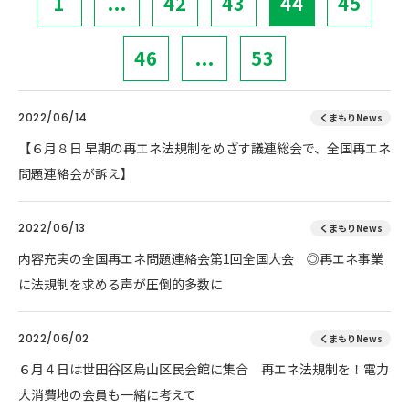
1
...
42
43
44
45
46
...
53
2022/06/14
くまもりNews
【６月８日 早期の再エネ法規制をめざす議連総会で、全国再エネ
問題連絡会が訴え】
2022/06/13
くまもりNews
内容充実の全国再エネ問題連絡会第1回全国大会 ◎再エネ事業
に法規制を求める声が圧倒的多数に
2022/06/02
くまもりNews
６月４日は世田谷区烏山区民会館に集合 再エネ法規制を！電力
大消費地の会員も一緒に考えて