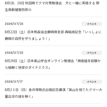
8月18、19日 秋田県でクマ対策勉強会 犬と一緒に実践する 野
生鳥獣被害防除🐶
2026/07/23
イベント
8月22日（土）日本熊森協会静岡県支部 再結成記念「いっしょに
静岡の自然を守りましょう！」
2026/07/23
イベント
8月29日（土）日本奥山学会オンライン勉強会「南極越冬経験か
ら紐解く地球のダイナミクス」
2026/07/17
イベント
8月2３日（日）金井塚務氏出版記念講演「奥山を捨てたクマ～大
量出没の謎を解く」