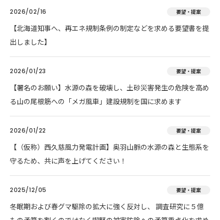
2026/02/16
要望・提案
【北海道知事へ、再エネ規制条例の制定などを求める要望書を提
出しました】
2026/01/23
要望・提案
【署名のお願い】水源の森を破壊し、土砂災害発生の危険を高め
る山の尾根筋への「メガ風車」建設規制を国に求めます
2026/01/22
要望・提案
【（仮称）西久慈風力発電計画】奥羽山脈の水源の森と生態系を
守るため、共に声を上げてください！
2025/12/05
要望・提案
冬眠期および春グマ駆除の拡大に強く反対し、 調査研究に５億