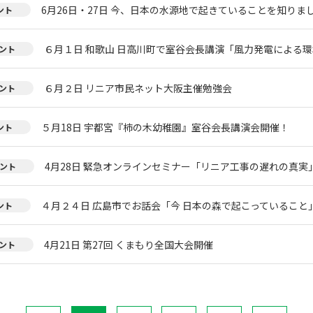
6月26日・27日 今、日本の水源地で起きていることを知りまし
ント
６月１日 和歌山 日高川町で室谷会長講演「風力発電による環
ント
６月２日 リニア市民ネット大阪主催勉強会
ント
５月18日 宇都宮『柿の木幼稚園』室谷会長講演会開催！
ント
4月28日 緊急オンラインセミナー「リニア工事の遅れの真実
ント
４月２４日 広島市でお話会「今 日本の森で起こっていること
ント
4月21日 第27回 くまもり全国大会開催
ント