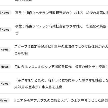
事故０捕殺０ベテラン行政担当者のクマ対応 ②夜の集落に
News
事故０捕殺０ベテラン行政担当者のクマ対応 ①昼間の集落
News
合
スクープ❗❗ 指定管理鳥獣化主導の北海道でヒグマ個体数が過
News
とが判明
目に余るマスコミのクマ悪者印象操作 根室の軽トラに突進
News
『子グマを守るため、軽トラに立ち向かった母グマを捕獲しな
News
支部長 根室市長に申入書を提出
リニアから南アルプスの自然と大井川の水を守ろうとした静岡
News