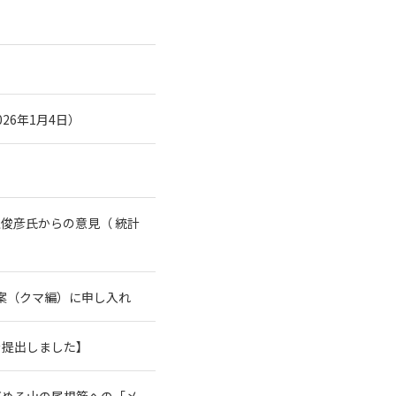
26年1月4日）
俊彦氏からの意見（ 統計
案（クマ編）に申し入れ
を提出しました】
高める山の尾根筋への「メ