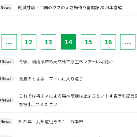
絶滅寸前！四国のクマのえさ場作り奮闘記2024年春編
News
...
12
13
14
15
16
...
今後、岡山県若杉天然林で原生林ツアーは可能か
News
真夏のとよ君 プールに入り浸り
News
これでは再エネによる森林破壊は止まらない！４省庁の提言案
News
を提出してください
2022年 九州遠征その１ 熊本県
News