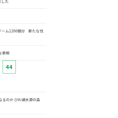
ました
ーム1200個分 新たな伐
を表明
44
なるのか びわ湖水源の森