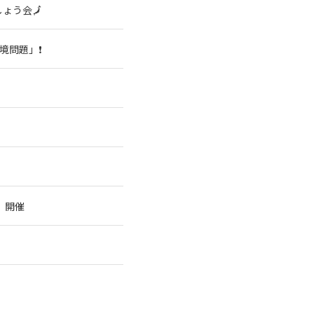
ょう会🗾
境問題」❗
」
」開催