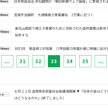
日本熊森協会 赤松顧問が「朝日新聞ウェブ論座」に寄稿され
News
宮城件加美町 大規模風力発電署名 2万筆に近づく
News
東北山間部で再エネ事業のために伐採された森林面積は東京ド
News
採許すな
8月3日 青森県三村知事 八甲田風力発電計画に明確に反対
News
...
31
32
33
34
35
...
６月２２日 滋賀県支部室谷会長講演開催 🌳『日本の森はどう
ント
はどうなるのか』(終了しました）