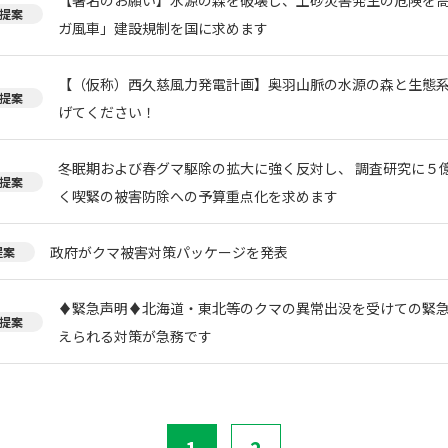
提案
ガ風車」建設規制を国に求めます
【（仮称）西久慈風力発電計画】奥羽山脈の水源の森と生態
提案
げてください！
冬眠期および春グマ駆除の拡大に強く反対し、 調査研究に５
提案
く喫緊の被害防除への予算重点化を求めます
政府がクマ被害対策パッケージを発表
提案
♦️緊急声明♦️北海道・東北等のクマの異常出没を受けての緊
提案
えられる対策が急務です