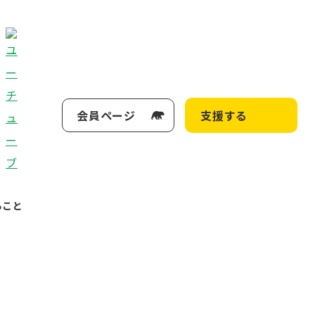
会員ページ
支援する
ること