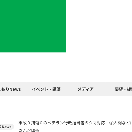
まもりNews
イベント・講演
メディア
要望・提
事故０捕殺０のベテラン行政担当者のクマ対応 ③人間など
News
込んだ場合