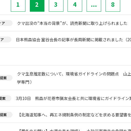
1
2
3
4
...
8
クマ出没の“本当の背景”が、読売新聞に取り上げられました
ィア
日本熊森協会 室谷会長の記事が長周新聞に掲載されました（20
ィア
クマ生息推定数について、環境省ガイドラインの問題点 山上
提案
学専門 ）
3月10日 熊森が花巻市猟友会長と共に環境省にガイドライン
提案
【北海道知事へ、再エネ規制条例の制定などを求める要望書
提案
【署名のお願い】水源の森を破壊し、土砂災害発生の危険を