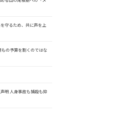
系を守るため、共に声を上
億もの予算を割くのではな
急声明 人身事故も捕殺も抑