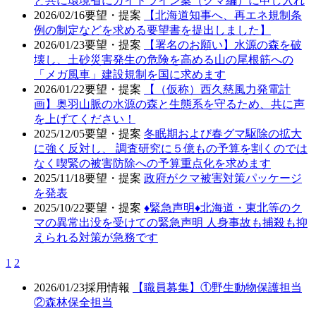
と共に環境省にガイドライン案（クマ編）に申し入れ
2026/02/16
要望・提案
【北海道知事へ、再エネ規制条
例の制定などを求める要望書を提出しました】
2026/01/23
要望・提案
【署名のお願い】水源の森を破
壊し、土砂災害発生の危険を高める山の尾根筋への
「メガ風車」建設規制を国に求めます
2026/01/22
要望・提案
【（仮称）西久慈風力発電計
画】奥羽山脈の水源の森と生態系を守るため、共に声
を上げてください！
2025/12/05
要望・提案
冬眠期および春グマ駆除の拡大
に強く反対し、 調査研究に５億もの予算を割くのでは
なく喫緊の被害防除への予算重点化を求めます
2025/11/18
要望・提案
政府がクマ被害対策パッケージ
を発表
2025/10/22
要望・提案
♦️緊急声明♦️北海道・東北等のク
マの異常出没を受けての緊急声明 人身事故も捕殺も抑
えられる対策が急務です
1
2
2026/01/23
採用情報
【職員募集】①野生動物保護担当
②森林保全担当