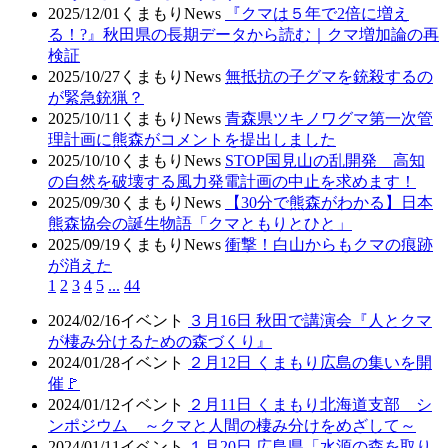
2025/12/01
くまもりNews
『クマは５年で2倍に増え
る！?』秋田県の長期データから読む｜クマ増加論の再
検証
2025/10/27
くまもりNews
無抵抗の子グマを銃殺するの
が緊急銃猟？
2025/10/11
くまもりNews
青森県ツキノワグマ第一次管
理計画に熊森がコメントを提出しました
2025/10/10
くまもりNews
STOP国見山の乱開発 高知
の自然を破壊する風力発電計画の中止を求めます！
2025/09/30
くまもりNews
【30分で熊森がわかる】日本
熊森協会の誕生物語「クマともりとひと」
2025/09/19
くまもりNews
衝撃！白山からもクマの痕跡
が消えた
1
2
3
4
5
...
44
2024/02/16
イベント
３月16日 秋田で講演会『人とクマ
が棲み分けるための森づくり』
2024/01/28
イベント
２月12日 くまもり広島の集いを開
催🚩
2024/01/12
イベント
２月11日 くまもり北海道支部 シ
ンポジウム ～クマと人間の棲み分けをめざして～
2024/01/11
イベント
１月20日 広島県「水源の森を取り