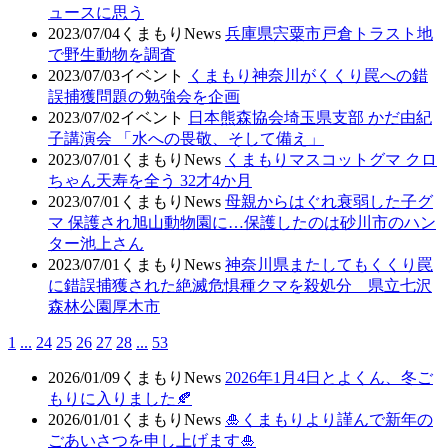
ュースに思う
2023/07/04
くまもりNews
兵庫県宍粟市戸倉トラスト地
で野生動物を調査
2023/07/03
イベント
くまもり神奈川がくくり罠への錯
誤捕獲問題の勉強会を企画
2023/07/02
イベント
日本熊森協会埼玉県支部 かだ由紀
子講演会 「水への畏敬、そして備え」
2023/07/01
くまもりNews
くまもりマスコットグマ クロ
ちゃん天寿を全う 32才4か月
2023/07/01
くまもりNews
母親からはぐれ衰弱した子グ
マ 保護され旭山動物園に…保護したのは砂川市のハン
ター池上さん
2023/07/01
くまもりNews
神奈川県またしてもくくり罠
に錯誤捕獲された絶滅危惧種クマを殺処分 県立七沢
森林公園厚木市
1
...
24
25
26
27
28
...
53
2026/01/09
くまもりNews
2026年1月4日とよくん、冬ご
もりに入りました🍂
2026/01/01
くまもりNews
🎍くまもりより謹んで新年の
ごあいさつを申し上げます🎍