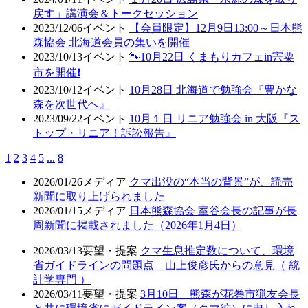
戻す」講演会＆トークセッション
2023/12/06
イベント
【会員限定】12月9日13:00～日本熊
森協会 北海道会員の集いを開催
2023/10/13
イベント
🐾10月22日 くまもりカフェin宍粟
市を開催❗
2023/10/12
イベント
10月28日 北海道で勉強会『豊かな
森を次世代へ』
2023/09/22
イベント
10月１日 リニア勉強会 in 大阪『ス
トップ・リニア！訴訟報告』
1
2
3
4
5
...
8
2026/01/26
メディア
クマ出没の“本当の背景”が、読売
新聞に取り上げられました
2026/01/15
メディア
日本熊森協会 室谷会長の記事が長
周新聞に掲載されました（2026年1月4日）
2026/03/13
要望・提案
クマ生息推定数について、環境
省ガイドラインの問題点 山上俊彦氏からの意見（ 統
計学専門 ）
2026/03/11
要望・提案
3月10日 熊森が花巻市猟友会長