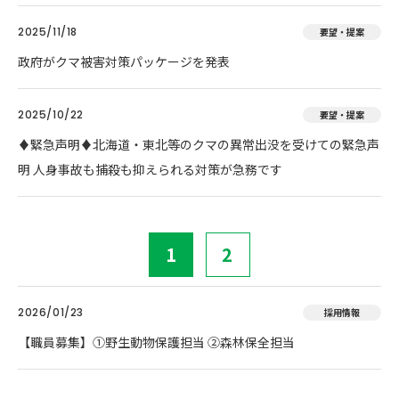
2025/11/18
要望・提案
政府がクマ被害対策パッケージを発表
2025/10/22
要望・提案
♦️緊急声明♦️北海道・東北等のクマの異常出没を受けての緊急声
明 人身事故も捕殺も抑えられる対策が急務です
1
2
2026/01/23
採用情報
【職員募集】①野生動物保護担当 ②森林保全担当