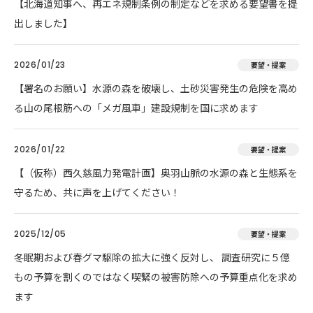
【北海道知事へ、再エネ規制条例の制定などを求める要望書を提
出しました】
2026/01/23
要望・提案
【署名のお願い】水源の森を破壊し、土砂災害発生の危険を高め
る山の尾根筋への「メガ風車」建設規制を国に求めます
2026/01/22
要望・提案
【（仮称）西久慈風力発電計画】奥羽山脈の水源の森と生態系を
守るため、共に声を上げてください！
2025/12/05
要望・提案
冬眠期および春グマ駆除の拡大に強く反対し、 調査研究に５億
もの予算を割くのではなく喫緊の被害防除への予算重点化を求め
ます