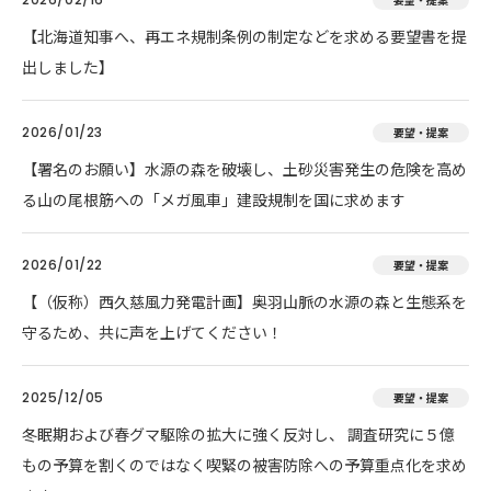
【北海道知事へ、再エネ規制条例の制定などを求める要望書を提
出しました】
2026/01/23
要望・提案
【署名のお願い】水源の森を破壊し、土砂災害発生の危険を高め
る山の尾根筋への「メガ風車」建設規制を国に求めます
2026/01/22
要望・提案
【（仮称）西久慈風力発電計画】奥羽山脈の水源の森と生態系を
守るため、共に声を上げてください！
2025/12/05
要望・提案
冬眠期および春グマ駆除の拡大に強く反対し、 調査研究に５億
もの予算を割くのではなく喫緊の被害防除への予算重点化を求め