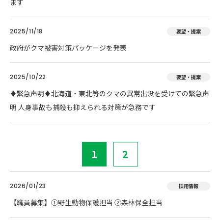
ます
2025/11/18
要望・提案
政府がクマ被害対策パッケージを発表
2025/10/22
要望・提案
♦️緊急声明♦️北海道・東北等のクマの異常出没を受けての緊急声
明 人身事故も捕殺も抑えられる対策が急務です
1
2
2026/01/23
採用情報
【職員募集】①野生動物保護担当 ②森林保全担当