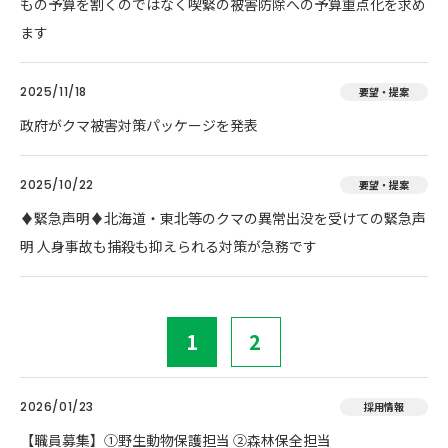
もの予算を割くのではなく喫緊の被害防除への予算重点化を求め
ます
2025/11/18
要望・提案
政府がクマ被害対策パッケージを発表
2025/10/22
要望・提案
♦️緊急声明♦️北海道・東北等のクマの異常出没を受けての緊急声
明 人身事故も捕殺も抑えられる対策が急務です
1
2
2026/01/23
採用情報
【職員募集】①野生動物保護担当 ②森林保全担当