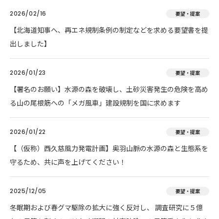
2026/02/16
要望・提案
【北海道知事へ、再エネ規制条例の制定などを求める要望書を提
出しました】
2026/01/23
要望・提案
【署名のお願い】水源の森を破壊し、土砂災害発生の危険を高め
る山の尾根筋への「メガ風車」建設規制を国に求めます
2026/01/22
要望・提案
【（仮称）西久慈風力発電計画】奥羽山脈の水源の森と生態系を
守るため、共に声を上げてください！
2025/12/05
要望・提案
冬眠期および春グマ駆除の拡大に強く反対し、 調査研究に５億