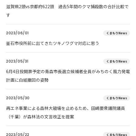
滋賀県2頭vs京都府622頭 過去5年間のクマ捕殺数の合計比較で
す
2023/06/01
くまもりNews
釜石市役所前に出てきたツキノワグマ対応に思う
2023/05/31
くまもりNews
6月4日投開票予定の青森市長選立候補者全員がみちのく風力発電
計画に白紙撤回の姿勢
2023/05/30
くまもりNews
再エネ事業による森林大破壊を止めるため、田嶋要衆議院議員
（千葉）が森林法の文言改正を提案
2023/05/22
くまもりNews