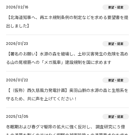
2026/02/16
要望・提案
【北海道知事へ、再エネ規制条例の制定などを求める要望書を提
出しました】
2026/01/23
要望・提案
【署名のお願い】水源の森を破壊し、土砂災害発生の危険を高め
る山の尾根筋への「メガ風車」建設規制を国に求めます
2026/01/22
要望・提案
【（仮称）西久慈風力発電計画】奥羽山脈の水源の森と生態系を
守るため、共に声を上げてください！
2025/12/05
要望・提案
冬眠期および春グマ駆除の拡大に強く反対し、 調査研究に５億