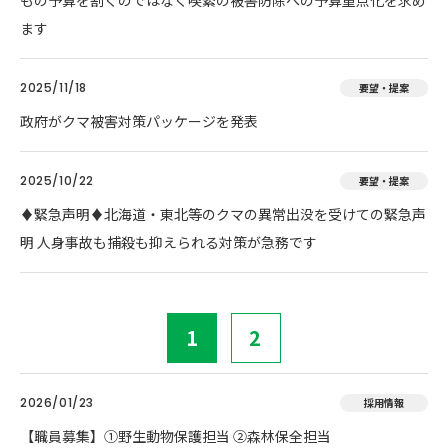
もの予算を割くのではなく喫緊の被害防除への予算重点化を求め
ます
2025/11/18
要望・提案
政府がクマ被害対策パッケージを発表
2025/10/22
要望・提案
♦️緊急声明♦️北海道・東北等のクマの異常出没を受けての緊急声
明 人身事故も捕殺も抑えられる対策が急務です
1
2
2026/01/23
採用情報
【職員募集】①野生動物保護担当 ②森林保全担当