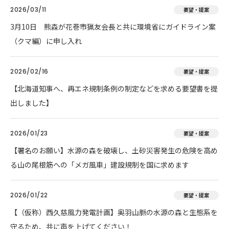
2026/03/11
要望・提案
3月10日 熊森が花巻市猟友会長と共に環境省にガイドライン案
（クマ編）に申し入れ
2026/02/16
要望・提案
【北海道知事へ、再エネ規制条例の制定などを求める要望書を提
出しました】
2026/01/23
要望・提案
【署名のお願い】水源の森を破壊し、土砂災害発生の危険を高め
る山の尾根筋への「メガ風車」建設規制を国に求めます
2026/01/22
要望・提案
【（仮称）西久慈風力発電計画】奥羽山脈の水源の森と生態系を
守るため、共に声を上げてください！