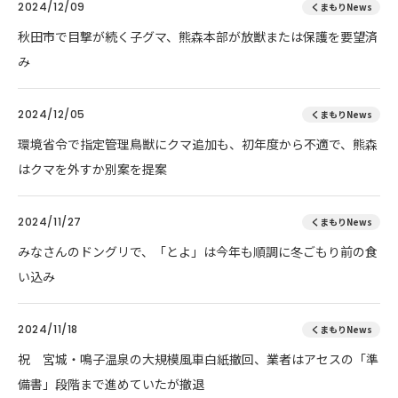
2024/12/09
くまもりNews
秋田市で目撃が続く子グマ、熊森本部が放獣または保護を要望済
み
2024/12/05
くまもりNews
環境省令で指定管理鳥獣にクマ追加も、初年度から不適で、熊森
はクマを外すか別案を提案
2024/11/27
くまもりNews
みなさんのドングリで、「とよ」は今年も順調に冬ごもり前の食
い込み
2024/11/18
くまもりNews
祝 宮城・鳴子温泉の大規模風車白紙撤回、業者はアセスの「準
備書」段階まで進めていたが撤退