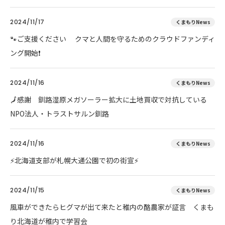
2024/11/17
くまもりNews
🐾ご支援ください クマと人間を守るためのクラウドファンディ
ング開始❗
2024/11/16
くまもりNews
🗾感謝 釧路湿原メガソーラー拡大に土地買収で対抗している
NPO法人・トラストサルン釧路
2024/11/16
くまもりNews
⚡北海道支部が札幌大通公園で初の街宣⚡
2024/11/15
くまもりNews
風車ができたらヒグマが出て来たと稚内の酪農家が証言 くまも
り北海道が稚内で学習会