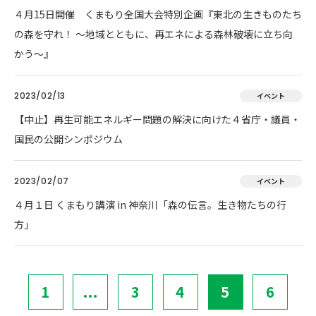
４月15日開催 くまもり全国大会特別企画『東北の生きものたち
の森を守れ！ 〜地域とともに、再エネによる森林破壊に立ち向
かう〜』
2023/02/13
イベント
【中止】再生可能エネルギー問題の解決に向けた４省庁・議員・
国民の公開シンポジウム
2023/02/07
イベント
４月１日 くまもり講演 in 神奈川「森の伝言。生き物たちの行
方」
1
...
3
4
5
6