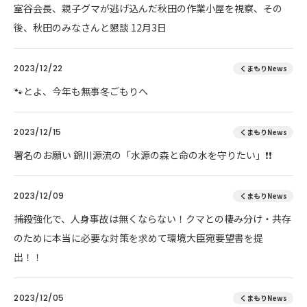
室谷会長、親子グマが逃げ込んだ秋田の作業小屋を視察、その
後、秋田のみなさんと懇談 12月3日
2023/12/22
くまもりNews
🐾とよ、今年も無事冬ごもりへ
2023/12/15
くまもりNews
署名のお願い 錦川源流の「水源の森と命の水を守りたい」❗❗
2023/12/09
くまもりNews
捕殺強化で、人身事故は無くならない！クマとの棲み分け・共存
のために本当に必要な対策を求めて環境大臣宛要望書を提
出！！
2023/12/05
くまもりNews