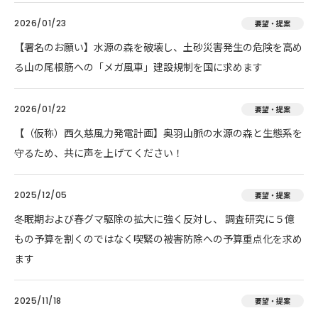
2026/01/23
要望・提案
【署名のお願い】水源の森を破壊し、土砂災害発生の危険を高め
る山の尾根筋への「メガ風車」建設規制を国に求めます
2026/01/22
要望・提案
【（仮称）西久慈風力発電計画】奥羽山脈の水源の森と生態系を
守るため、共に声を上げてください！
2025/12/05
要望・提案
冬眠期および春グマ駆除の拡大に強く反対し、 調査研究に５億
もの予算を割くのではなく喫緊の被害防除への予算重点化を求め
ます
2025/11/18
要望・提案