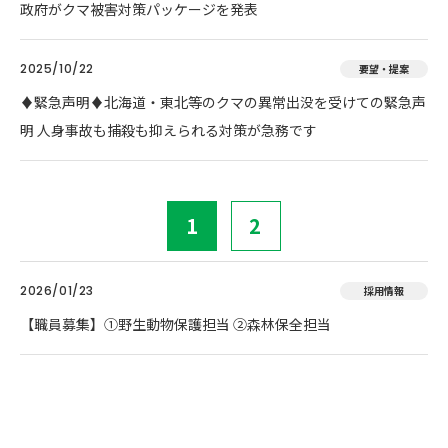
政府がクマ被害対策パッケージを発表
2025/10/22
要望・提案
♦️緊急声明♦️北海道・東北等のクマの異常出没を受けての緊急声
明 人身事故も捕殺も抑えられる対策が急務です
1
2
2026/01/23
採用情報
【職員募集】①野生動物保護担当 ②森林保全担当