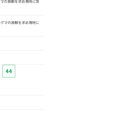
グマの放獣を求め現地に急
子グマの放獣を求め現地に
44