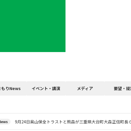
まもりNews
イベント・講演
メディア
要望・提
9月24日奥山保全トラストと熊森が三重県大台町大森正信町長
ews