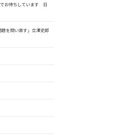
室でお待ちしています 日
問題を問い直す」立澤史郎