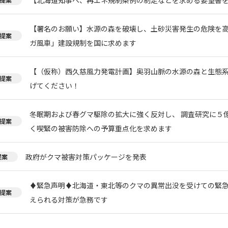
【署名のお願い】水源の森を破壊し、土砂災害発生の危険を
提案
ガ風車」建設規制を国に求めます
【（仮称）西久慈風力発電計画】奥羽山脈の水源の森と生態
提案
げてください！
冬眠期および春グマ駆除の拡大に強く反対し、 調査研究に５
提案
く喫緊の被害防除への予算重点化を求めます
政府がクマ被害対策パッケージを発表
提案
♦️緊急声明♦️北海道・東北等のクマの異常出没を受けての緊
提案
えられる対策が急務です