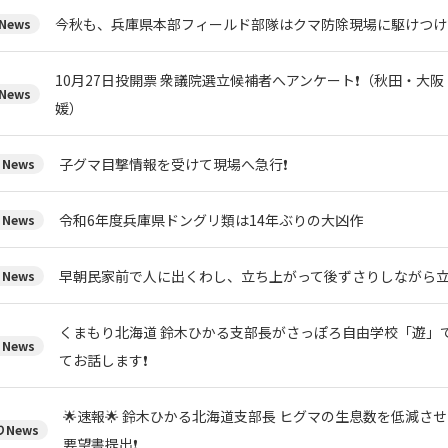
今秋も、兵庫県本部フィールド部隊はクマ防除現場に駆けつけ
News
10月27日投開票 衆議院選立候補者へアンケート❗（秋田・大
News
媛）
子グマ目撃情報を受けて現場へ急行❗
News
令和6年度兵庫県ドングリ類は14年ぶりの大凶作
News
早朝民家前で人に出くわし、立ち上がって後ずさりしながら
News
くまもり北海道 鈴木ひかる支部長がさっぽろ自由学校「遊」
News
てお話します❗
🌟速報🌟 鈴木ひかる北海道支部長 ヒグマの生息数を低減さ
News
要望書提出❗