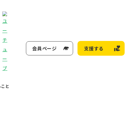
会員ページ
支援する
ること