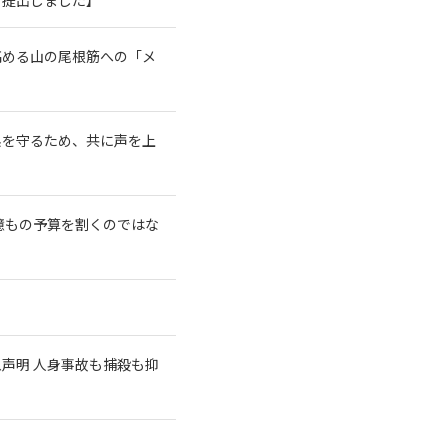
高める山の尾根筋への「メ
系を守るため、共に声を上
億もの予算を割くのではな
急声明 人身事故も捕殺も抑