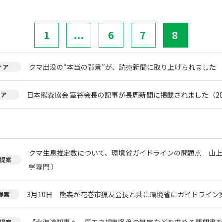
1
...
6
7
8
クマ出没の“本当の背景”が、読売新聞に取り上げられました
ィア
日本熊森協会 室谷会長の記事が長周新聞に掲載されました（20
ィア
クマ生息推定数について、環境省ガイドラインの問題点 山上
提案
学専門 ）
3月10日 熊森が花巻市猟友会長と共に環境省にガイドライン
提案
【北海道知事へ、再エネ規制条例の制定などを求める要望書
提案