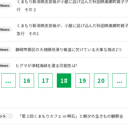
くまもり新潟県支部長が小屋に逃げ込んだ秋田県美郷町親子
News
行 その２
くまもり新潟県支部長が、小屋に逃げ込んだ秋田県美郷町親
News
急行 その1
静岡市葵区の大規模地滑り報道に欠けている大事な視点2つ
ews
ヒグマが津軽海峡を渡る可能性は?
ews
...
16
17
18
19
20
...
「第２回くまもりカフェ in 明石」と朝夕の生きもの観察会
ント