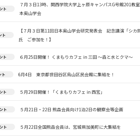
７月３日13時、関西学院大学上ヶ原キャンパスG号館201教
ント
本奥山学会
【７月３日第11回日本奥山学会研究発表会 記念講演「シカ
ント
氏 ご参加を！】
６月25日開催！ くまもりカフェ in 三田 ～森と水とクマ～
ント
6月4日 東京都世田谷区烏山区民会館に集結を！
ント
５月29日開催！「くまもりカフェ in 西宮」
ント
５月21日・22日 熊森会員向け1泊2日の観察会等企画
ント
５月22日全国熊森会員は、宮城県加美町に大集結を
ント