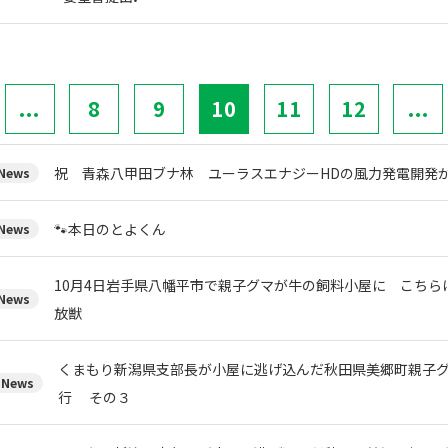
...
8
9
10
11
12
...
祝 青森八甲田ブナ林 ユーラスエナジーHDの風力発電開発
ews
🐾本日のとよくん
ews
10月4日岩手県八幡平市で親子グマが牛の飼料小屋に こちら
ews
放獣
くまもり新潟県支部長が小屋に逃げ込んだ秋田県美郷町親子
News
行 その３