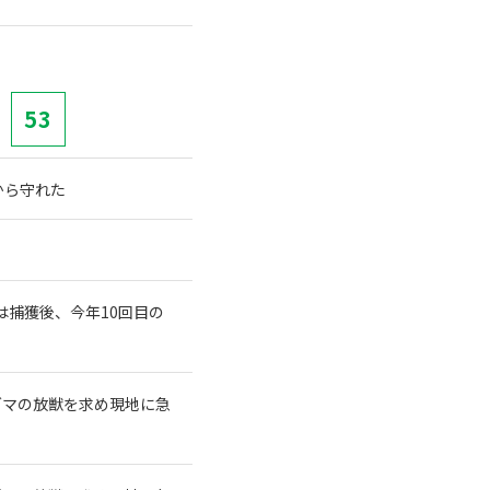
53
から守れた
は捕獲後、今年10回目の
グマの放獣を求め現地に急