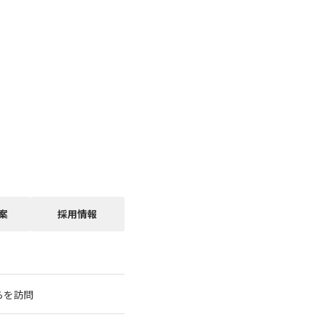
案
採用情報
らを訪問