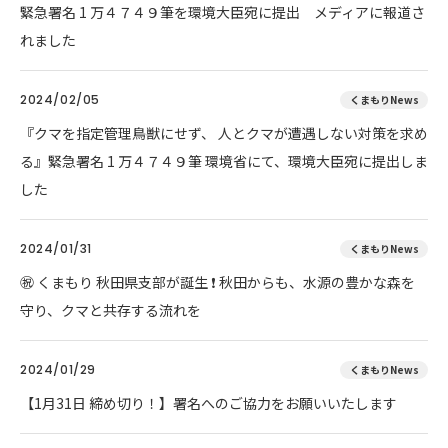
緊急署名 1 万４７４９筆を環境大臣宛に提出 メディアに報道さ
れました
2024/02/05
くまもりNews
『クマを指定管理鳥獣にせず、 人とクマが遭遇しない対策を求め
る』緊急署名 1 万４７４９筆 環境省にて、環境大臣宛に提出しま
した
2024/01/31
くまもりNews
㊗ くまもり 秋田県支部が誕生 ❗ 秋田からも、水源の豊かな森を
守り、クマと共存する流れを
2024/01/29
くまもりNews
【1月31日 締め切り！】署名へのご協力をお願いいたします