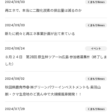
2024/09/03
くまもりNews
再エネで、本当に二酸化炭素の排出量は減るのか
2024/09/03
くまもりNews
新たに続々と再エネ事業計画が出て来ている
2024/08/24
イベント
８月２４日 第28回 原生林ツアーIn広島 参加者募集❗❗（終了しま
した）
2024/08/02
くまもりNews
秋田県鹿角市🔴 ㈱グリーンパワーインベストメントも 奥羽山
脈・クマ生息地のど真ん中で大規模風車開発！！
2024/07/29
くまもりNews