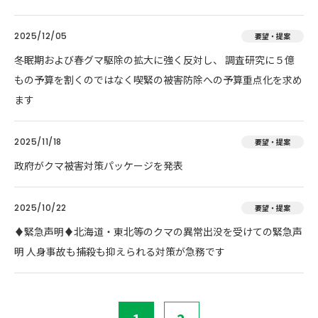
2025/12/05
要望・提案
冬眠期および春グマ駆除の拡大に強く反対し、 調査研究に５億
もの予算を割くのではなく喫緊の被害防除への予算重点化を求め
ます
2025/11/18
要望・提案
政府がクマ被害対策パッケージを発表
2025/10/22
要望・提案
♦️緊急声明♦️北海道・東北等のクマの異常出没を受けての緊急声
明 人身事故も捕殺も抑えられる対策が急務です