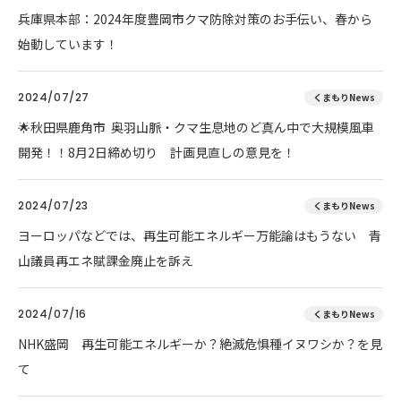
兵庫県本部：2024年度豊岡市クマ防除対策のお手伝い、春から
始動しています！
2024/07/27
くまもりNews
🌟秋田県鹿角市 奥羽山脈・クマ生息地のど真ん中で大規模風車
開発！！8月2日締め切り 計画見直しの意見を！
2024/07/23
くまもりNews
ヨーロッパなどでは、再生可能エネルギー万能論はもうない 青
山議員再エネ賦課金廃止を訴え
2024/07/16
くまもりNews
NHK盛岡 再生可能エネルギーか？絶滅危惧種イヌワシか？を見
て