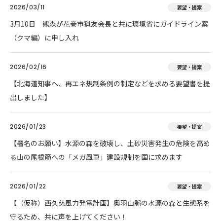
2026/03/11
要望・提案
3月10日 熊森が花巻市猟友会長と共に環境省にガイドライン案
（クマ編）に申し入れ
2026/02/16
要望・提案
【北海道知事へ、再エネ規制条例の制定などを求める要望書を提
出しました】
2026/01/23
要望・提案
【署名のお願い】水源の森を破壊し、土砂災害発生の危険を高め
る山の尾根筋への「メガ風車」建設規制を国に求めます
2026/01/22
要望・提案
【（仮称）西久慈風力発電計画】奥羽山脈の水源の森と生態系を
守るため、共に声を上げてください！