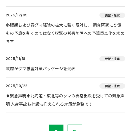
2025/12/05
要望・提案
冬眠期および春グマ駆除の拡大に強く反対し、 調査研究に５億
もの予算を割くのではなく喫緊の被害防除への予算重点化を求め
ます
2025/11/18
要望・提案
政府がクマ被害対策パッケージを発表
2025/10/22
要望・提案
♦️緊急声明♦️北海道・東北等のクマの異常出没を受けての緊急声
明 人身事故も捕殺も抑えられる対策が急務です