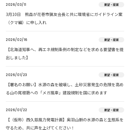
2026/03/11
要望・提案
3月10日 熊森が花巻市猟友会長と共に環境省にガイドライン案
（クマ編）に申し入れ
2026/02/16
要望・提案
【北海道知事へ、再エネ規制条例の制定などを求める要望書を提
出しました】
2026/01/23
要望・提案
【署名のお願い】水源の森を破壊し、土砂災害発生の危険を高め
る山の尾根筋への「メガ風車」建設規制を国に求めます
2026/01/22
要望・提案
【（仮称）西久慈風力発電計画】奥羽山脈の水源の森と生態系を
守るため、共に声を上げてください！