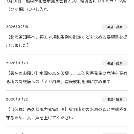
3月10日 熊森が花巻市猟友会長と共に環境省にガイドライン案
（クマ編）に申し入れ
2026/02/16
要望・提案
【北海道知事へ、再エネ規制条例の制定などを求める要望書を提
出しました】
2026/01/23
要望・提案
【署名のお願い】水源の森を破壊し、土砂災害発生の危険を高め
る山の尾根筋への「メガ風車」建設規制を国に求めます
2026/01/22
要望・提案
【（仮称）西久慈風力発電計画】奥羽山脈の水源の森と生態系を
守るため、共に声を上げてください！