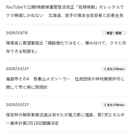
YouTubeで公開❗鳥獣保護管理法改正「危険鳥獣」のレッテルで
クマ絶滅しかねない 北海道、岩手の猟友会支部長と記者会見
2025/03/13
要望・提案
環境省に要望書提出「捕殺強化ではなく、棲み分けて、クマと共
存できる制度を」
2025/02/27
くまもりNews
福島市その4 吾妻山メガソーラー 住民団体が林地開発許可に
関して市と県に質問状
2025/02/27
くまもりNews
保安林の解除事務迅速は消せたが風力更に推進、第7次エネルギ
ー基本計画2月18日閣議決定