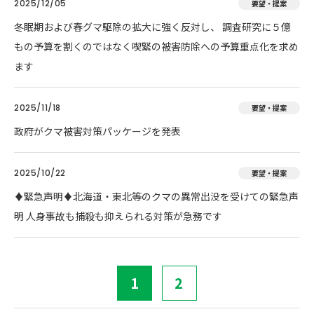
2025/12/05
要望・提案
冬眠期および春グマ駆除の拡大に強く反対し、 調査研究に５億
もの予算を割くのではなく喫緊の被害防除への予算重点化を求め
ます
2025/11/18
要望・提案
政府がクマ被害対策パッケージを発表
2025/10/22
要望・提案
♦️緊急声明♦️北海道・東北等のクマの異常出没を受けての緊急声
明 人身事故も捕殺も抑えられる対策が急務です
1
2