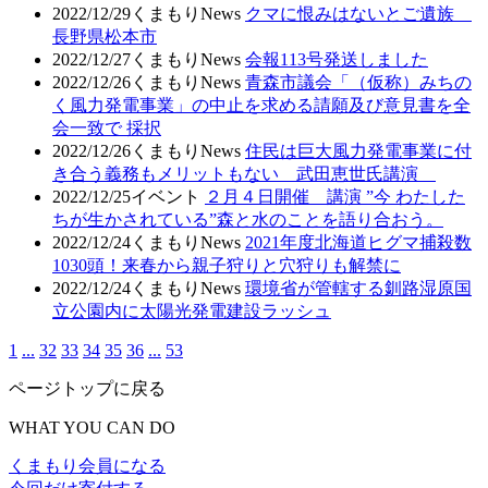
2022/12/29
くまもりNews
クマに恨みはないとご遺族
長野県松本市
2022/12/27
くまもりNews
会報113号発送しました
2022/12/26
くまもりNews
青森市議会「（仮称）みちの
く風力発電事業」の中止を求める請願及び意見書を全
会一致で 採択
2022/12/26
くまもりNews
住民は巨大風力発電事業に付
き合う義務もメリットもない 武田恵世氏講演
2022/12/25
イベント
２月４日開催 講演 ”今 わたした
ちが生かされている”森と水のことを語り合おう。
2022/12/24
くまもりNews
2021年度北海道ヒグマ捕殺数
1030頭！来春から親子狩りと穴狩りも解禁に
2022/12/24
くまもりNews
環境省が管轄する釧路湿原国
立公園内に太陽光発電建設ラッシュ
1
...
32
33
34
35
36
...
53
ページトップに戻る
WHAT YOU CAN DO
くまもり会員になる