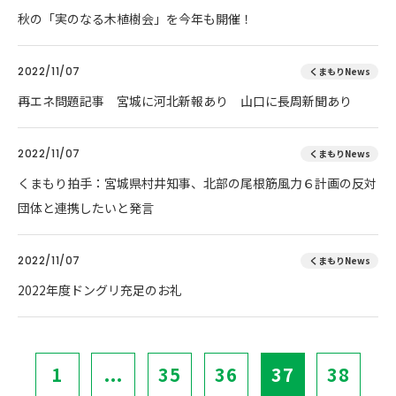
秋の「実のなる木植樹会」を今年も開催！
2022/11/07
くまもりNews
再エネ問題記事 宮城に河北新報あり 山口に長周新聞あり
2022/11/07
くまもりNews
くまもり拍手：宮城県村井知事、北部の尾根筋風力６計画の反対
団体と連携したいと発言
2022/11/07
くまもりNews
2022年度ドングリ充足のお礼
1
...
35
36
37
38