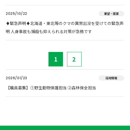
2025/10/22
要望・提案
♦️緊急声明♦️北海道・東北等のクマの異常出没を受けての緊急声
明 人身事故も捕殺も抑えられる対策が急務です
1
2
2026/01/23
採用情報
【職員募集】①野生動物保護担当 ②森林保全担当