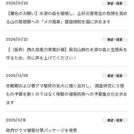
2026/01/23
要望・提案
【署名のお願い】水源の森を破壊し、土砂災害発生の危険を高め
る山の尾根筋への「メガ風車」建設規制を国に求めます
2026/01/22
要望・提案
【（仮称）西久慈風力発電計画】奥羽山脈の水源の森と生態系を
守るため、共に声を上げてください！
2025/12/05
要望・提案
冬眠期および春グマ駆除の拡大に強く反対し、 調査研究に５億
もの予算を割くのではなく喫緊の被害防除への予算重点化を求め
ます
2025/11/18
要望・提案
政府がクマ被害対策パッケージを発表