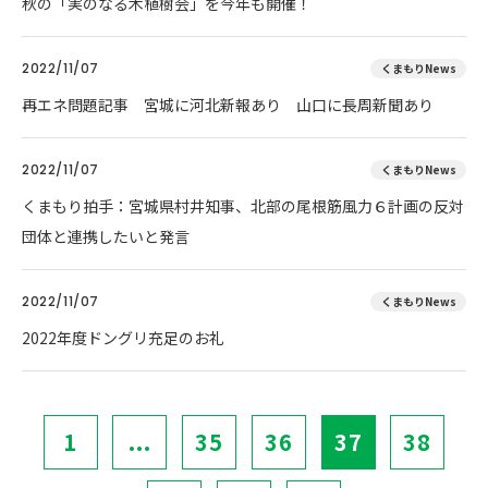
秋の「実のなる木植樹会」を今年も開催！
2022/11/07
くまもりNews
再エネ問題記事 宮城に河北新報あり 山口に長周新聞あり
2022/11/07
くまもりNews
くまもり拍手：宮城県村井知事、北部の尾根筋風力６計画の反対
団体と連携したいと発言
2022/11/07
くまもりNews
2022年度ドングリ充足のお礼
1
...
35
36
37
38