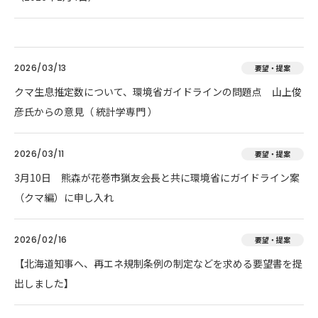
2026/03/13
要望・提案
クマ生息推定数について、環境省ガイドラインの問題点 山上俊
彦氏からの意見（ 統計学専門 ）
2026/03/11
要望・提案
3月10日 熊森が花巻市猟友会長と共に環境省にガイドライン案
（クマ編）に申し入れ
2026/02/16
要望・提案
【北海道知事へ、再エネ規制条例の制定などを求める要望書を提
出しました】