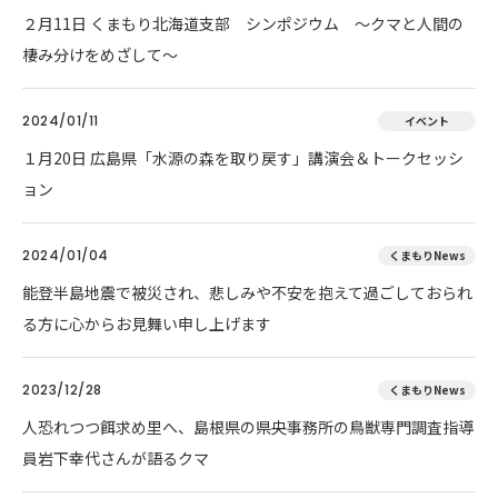
２月11日 くまもり北海道支部 シンポジウム ～クマと人間の
棲み分けをめざして～
2024/01/11
イベント
１月20日 広島県「水源の森を取り戻す」講演会＆トークセッシ
ョン
2024/01/04
くまもりNews
能登半島地震で被災され、悲しみや不安を抱えて過ごしておられ
る方に心からお見舞い申し上げます
2023/12/28
くまもりNews
人恐れつつ餌求め里へ、島根県の県央事務所の鳥獣専門調査指導
員岩下幸代さんが語るクマ