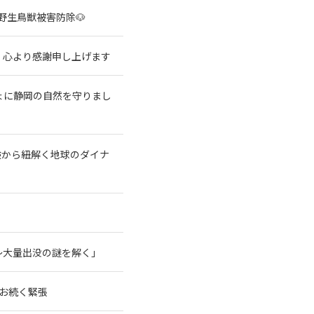
野生鳥獣被害防除🐶
、心より感謝申し上げます
ょに静岡の自然を守りまし
験から紐解く地球のダイナ
～大量出没の謎を解く」
なお続く緊張