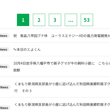
1
2
3
...
53
祝 青森八甲田ブナ林 ユーラスエナジーHDの風力発電開発
ews
🐾本日のとよくん
ews
10月4日岩手県八幡平市で親子グマが牛の飼料小屋に こちら
ews
放獣
くまもり新潟県支部長が小屋に逃げ込んだ秋田県美郷町親子
News
行 その３
くまもり新潟県支部長が小屋に逃げ込んだ秋田県美郷町親子
News