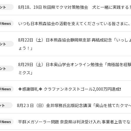
8月18、19日 秋田県でクマ対策勉強会 犬と一緒に実践する 
ント
いつも日本熊森協会の活動を支えてくださっている皆さまに
News
8月22日（土）日本熊森協会静岡県支部 再結成記念「いっし
ント
ょう！」
8月29日（土）日本奥山学会オンライン勉強会「南極越冬経
ント
ミクス」
🔶感謝御礼🔶 クラファンネクストゴール2,000万円達成❗
News
8月2３日（日）金井塚務氏出版記念講演「奥山を捨てたクマ
ント
平群メガソーラー問題 奈良県は判決受け入れ 事業者上告で
News