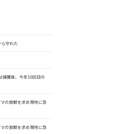
から守れた
は捕獲後、今年10回目の
グマの放獣を求め現地に急
グマの放獣を求め現地に急