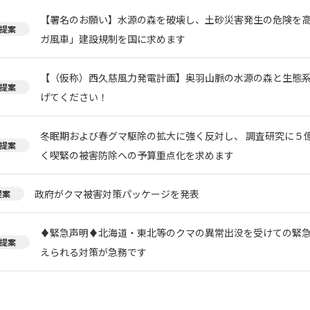
【署名のお願い】水源の森を破壊し、土砂災害発生の危険を
提案
ガ風車」建設規制を国に求めます
【（仮称）西久慈風力発電計画】奥羽山脈の水源の森と生態
提案
げてください！
冬眠期および春グマ駆除の拡大に強く反対し、 調査研究に５
提案
く喫緊の被害防除への予算重点化を求めます
政府がクマ被害対策パッケージを発表
提案
♦️緊急声明♦️北海道・東北等のクマの異常出没を受けての緊
提案
えられる対策が急務です