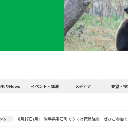
まもりNews
イベント・講演
メディア
要望・提
8月17日(月) 岩手県雫石町でクマ対策勉強会 ぜひご参加く
ント