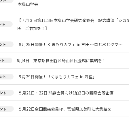
本奥山学会
【７月３日第11回日本奥山学会研究発表会 記念講演「シカ
ント
氏 ご参加を！】
６月25日開催！ くまもりカフェ in 三田 ～森と水とクマ～
ント
6月4日 東京都世田谷区烏山区民会館に集結を！
ント
５月29日開催！「くまもりカフェ in 西宮」
ント
５月21日・22日 熊森会員向け1泊2日の観察会等企画
ント
５月22日全国熊森会員は、宮城県加美町に大集結を
ント