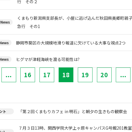
行 その２
くまもり新潟県支部長が、小屋に逃げ込んだ秋田県美郷町親
News
急行 その1
静岡市葵区の大規模地滑り報道に欠けている大事な視点2つ
ews
ヒグマが津軽海峡を渡る可能性は?
ews
...
16
17
18
19
20
...
「第２回くまもりカフェ in 明石」と朝夕の生きもの観察会
ント
７月３日13時、関西学院大学上ヶ原キャンパスG号館201教
ント