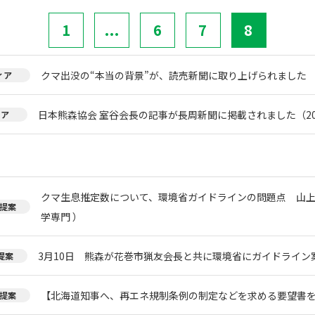
1
...
6
7
8
クマ出没の“本当の背景”が、読売新聞に取り上げられました
ィア
日本熊森協会 室谷会長の記事が長周新聞に掲載されました（20
ィア
クマ生息推定数について、環境省ガイドラインの問題点 山上
提案
学専門 ）
3月10日 熊森が花巻市猟友会長と共に環境省にガイドライン
提案
【北海道知事へ、再エネ規制条例の制定などを求める要望書
提案