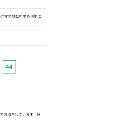
子グマの放獣を求め現地に
44
室でお待ちしています 日