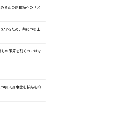
高める山の尾根筋への「メ
系を守るため、共に声を上
億もの予算を割くのではな
急声明 人身事故も捕殺も抑