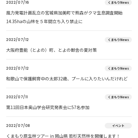
2022/07/16
くまもりNews
風力発電計画乱立の宮城県加美町で熊森がクマ生息調査開始
14.35haの山林を５年間立ち入り禁止に
2022/07/12
くまもりNews
大阪府豊能（とよの）町、とよの獣舎の夏対策
2022/07/12
くまもりNews
和歌山で保護飼育中の太郎32歳、プールに入りたいんだけれど
2022/07/11
くまもりNews
第11回日本奥山学会研究発表会に57名参加
2022/07/08
イベント
くまもり原生林ツアー in 岡山県 若杉天然林を開催します！