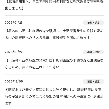
【北海道知事へ、再エネ規制条例の制定などを求める要望書を提
出しました】
2026/01/23
要望・提案
【署名のお願い】水源の森を破壊し、土砂災害発生の危険を高め
る山の尾根筋への「メガ風車」建設規制を国に求めます
2026/01/22
要望・提案
【（仮称）西久慈風力発電計画】奥羽山脈の水源の森と生態系を
守るため、共に声を上げてください！
2025/12/05
要望・提案
冬眠期および春グマ駆除の拡大に強く反対し、 調査研究に５億
もの予算を割くのではなく喫緊の被害防除への予算重点化を求め
ます