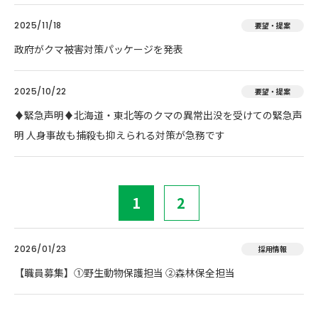
2025/11/18
要望・提案
政府がクマ被害対策パッケージを発表
2025/10/22
要望・提案
♦️緊急声明♦️北海道・東北等のクマの異常出没を受けての緊急声
明 人身事故も捕殺も抑えられる対策が急務です
1
2
2026/01/23
採用情報
【職員募集】①野生動物保護担当 ②森林保全担当