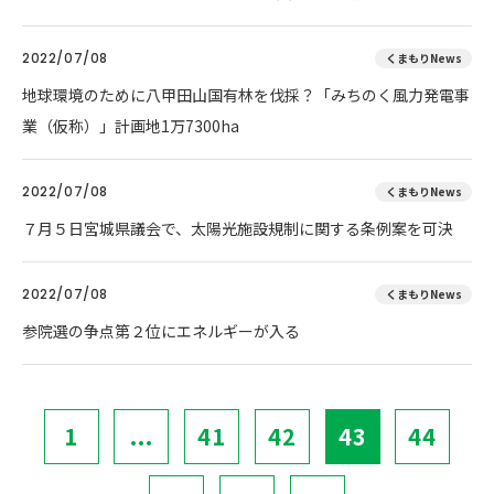
2022/07/08
くまもりNews
地球環境のために八甲田山国有林を伐採？「みちのく風力発電事
業（仮称）」計画地1万7300ha
2022/07/08
くまもりNews
７月５日宮城県議会で、太陽光施設規制に関する条例案を可決
2022/07/08
くまもりNews
参院選の争点第２位にエネルギーが入る
1
...
41
42
43
44