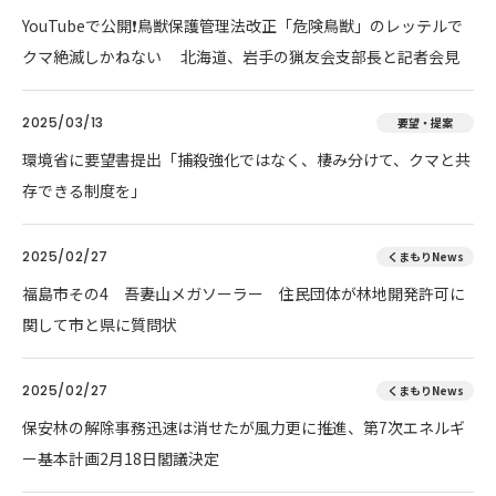
YouTubeで公開❗鳥獣保護管理法改正「危険鳥獣」のレッテルで
クマ絶滅しかねない 北海道、岩手の猟友会支部長と記者会見
2025/03/13
要望・提案
環境省に要望書提出「捕殺強化ではなく、棲み分けて、クマと共
存できる制度を」
2025/02/27
くまもりNews
福島市その4 吾妻山メガソーラー 住民団体が林地開発許可に
関して市と県に質問状
2025/02/27
くまもりNews
保安林の解除事務迅速は消せたが風力更に推進、第7次エネルギ
ー基本計画2月18日閣議決定