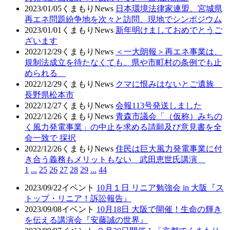
2023/01/05
くまもりNews
日本環境法律家連盟、宮城県
再エネ問題紛争地を次々と訪問、現地でシンポジウム
2023/01/01
くまもりNews
新年明けましておめでとうご
ざいます
2022/12/29
くまもりNews
＜一大朗報＞再エネ事業は、
規制法成立を待たなくても、県や市町村の条例でも止
められる
2022/12/29
くまもりNews
クマに恨みはないとご遺族
長野県松本市
2022/12/27
くまもりNews
会報113号発送しました
2022/12/26
くまもりNews
青森市議会「（仮称）みちの
く風力発電事業」の中止を求める請願及び意見書を全
会一致で 採択
2022/12/26
くまもりNews
住民は巨大風力発電事業に付
き合う義務もメリットもない 武田恵世氏講演
1
...
25
26
27
28
29
...
44
2023/09/22
イベント
10月１日 リニア勉強会 in 大阪『ス
トップ・リニア！訴訟報告』
2023/09/08
イベント
10月18日 大阪で開催！生命の輝き
を伝える講演会『安藤誠の世界』