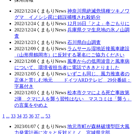
2022/12/24
くまもりNews
神奈川県絶滅危惧種ツキノワ
グマ イノシシ罠に錯誤捕獲され殺処分
2022/12/24
くまもりNews
12月16日「とよ」冬ごもりに
2022/12/24
くまもりNews
兵庫県クマ生息地の氷ノ山調
査
2022/12/23
くまもりNews
石川県白山調査
2022/12/09
くまもりNews
ラムサール湿地近接風車建設
（山形県鶴岡市）に反対する署名にご協力ください
2022/12/08
くまもりNews
風車からの低周波音と風車病
について、環境省担当者に電話でききとりました
2022/12/05
くまもりNews
いずこも同じ、風力推進者の
正体と苦しむ地元 ドイツARDテレビ 29分番組：
字幕付き
2022/12/03
くまもりNews
松本市クマによる死亡事故第
2弾 クマに人を襲う習性はない マスコミは「襲う」
の言葉をやめよ
1
...
33
34
35
36
37
...
53
2023/01/07
くまもりNews
地元市町が森林破壊型巨大風
力発電計画に次々と反対ドミノ 宮城県北部