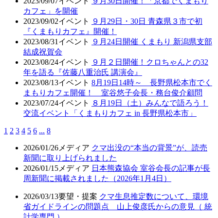
2023/09/07
イベント
９月30日開催！「京都でくまもり
カフェ」を開催
2023/09/02
イベント
９月29日・30日 青森県３市で初
『くまもりカフェ』開催！
2023/08/31
イベント
９月24日開催 くまもり 新潟県支部
結成祝賀会
2023/08/24
イベント
９月２日開催！クロちゃんとの32
年を語る『佐藤八重治氏 講演会』
2023/08/13
イベント
8月19日14時～ 長野県松本市でく
まもりカフェ開催！ 室谷悠子会長・務台俊介顧問
2023/07/24
イベント
８月19日（土）みんなで語ろう！
交流イベント「くまもりカフェ in 長野県松本市」
1
2
3
4
5
6
...
8
2026/01/26
メディア
クマ出没の“本当の背景”が、読売
新聞に取り上げられました
2026/01/15
メディア
日本熊森協会 室谷会長の記事が長
周新聞に掲載されました（2026年1月4日）
2026/03/13
要望・提案
クマ生息推定数について、環境
省ガイドラインの問題点 山上俊彦氏からの意見（ 統
計学専門 ）