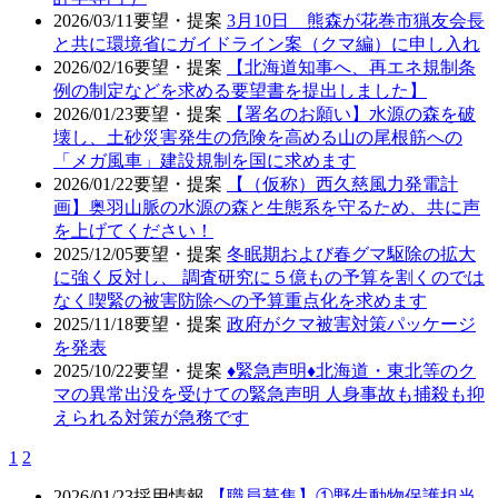
2026/03/11
要望・提案
3月10日 熊森が花巻市猟友会長
と共に環境省にガイドライン案（クマ編）に申し入れ
2026/02/16
要望・提案
【北海道知事へ、再エネ規制条
例の制定などを求める要望書を提出しました】
2026/01/23
要望・提案
【署名のお願い】水源の森を破
壊し、土砂災害発生の危険を高める山の尾根筋への
「メガ風車」建設規制を国に求めます
2026/01/22
要望・提案
【（仮称）西久慈風力発電計
画】奥羽山脈の水源の森と生態系を守るため、共に声
を上げてください！
2025/12/05
要望・提案
冬眠期および春グマ駆除の拡大
に強く反対し、 調査研究に５億もの予算を割くのでは
なく喫緊の被害防除への予算重点化を求めます
2025/11/18
要望・提案
政府がクマ被害対策パッケージ
を発表
2025/10/22
要望・提案
♦️緊急声明♦️北海道・東北等のク
マの異常出没を受けての緊急声明 人身事故も捕殺も抑
えられる対策が急務です
1
2
2026/01/23
採用情報
【職員募集】①野生動物保護担当