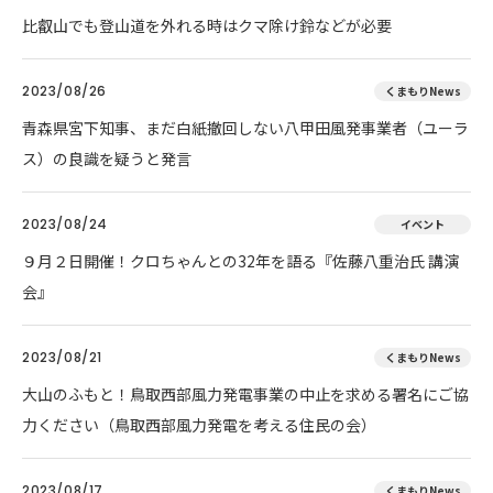
比叡山でも登山道を外れる時はクマ除け鈴などが必要
2023/08/26
くまもりNews
青森県宮下知事、まだ白紙撤回しない八甲田風発事業者（ユーラ
ス）の良識を疑うと発言
2023/08/24
イベント
９月２日開催！クロちゃんとの32年を語る『佐藤八重治氏 講演
会』
2023/08/21
くまもりNews
大山のふもと！鳥取西部風力発電事業の中止を求める署名にご協
力ください（鳥取西部風力発電を考える住民の会）
2023/08/17
くまもりNews