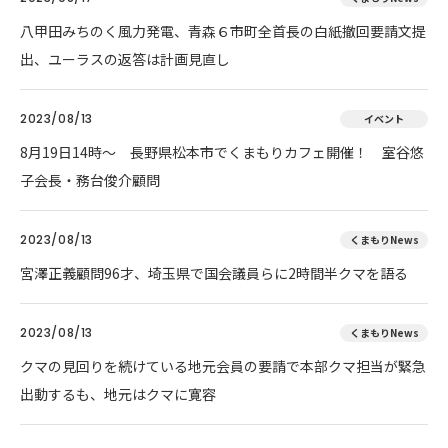
八甲田みちのく風力発電、青森６市町全首長の白紙撤回要請文提
出、ユーラスの返答は計画見直し
2023/08/13
イベント
8月19日14時～ 長野県松本市でくまもりカフェ開催！ 室谷悠
子会長・務台俊介顧問
2023/08/13
くまもりNews
宮澤正義顧問96才、埼玉県で国会議員らに2時間半クマを語る
2023/08/13
くまもりNews
クマの見回りを続けている地元会員の要請で本部クマ担当が緊急
出動するも、地元はクマに寛容