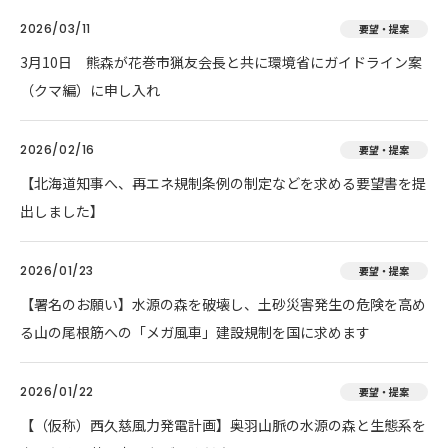
2026/03/11
要望・提案
3月10日 熊森が花巻市猟友会長と共に環境省にガイドライン案
（クマ編）に申し入れ
2026/02/16
要望・提案
【北海道知事へ、再エネ規制条例の制定などを求める要望書を提
出しました】
2026/01/23
要望・提案
【署名のお願い】水源の森を破壊し、土砂災害発生の危険を高め
る山の尾根筋への「メガ風車」建設規制を国に求めます
2026/01/22
要望・提案
【（仮称）西久慈風力発電計画】奥羽山脈の水源の森と生態系を