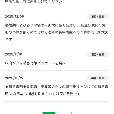
守るため、共に声を上げてください！
2025/12/05
要望・提案
冬眠期および春グマ駆除の拡大に強く反対し、 調査研究に５億
もの予算を割くのではなく喫緊の被害防除への予算重点化を求め
ます
2025/11/18
要望・提案
政府がクマ被害対策パッケージを発表
2025/10/22
要望・提案
♦️緊急声明♦️北海道・東北等のクマの異常出没を受けての緊急声
明 人身事故も捕殺も抑えられる対策が急務です